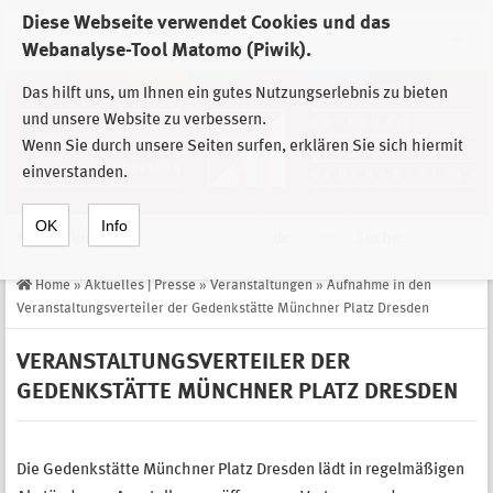
Diese Webseite verwendet Cookies und das
Zur Auswahl der Einrichtungen der
Webanalyse-Tool Matomo (Piwik).
Stiftung Sächsische Gedenkstätten
Das hilft uns, um Ihnen ein gutes Nutzungserlebnis zu bieten
und unsere Website zu verbessern.
Wenn Sie durch unsere Seiten surfen, erklären Sie sich hiermit
einverstanden.
OK
Info
Navigation
de
Suche
Home
»
Aktuelles | Presse
»
Veranstaltungen
»
Aufnahme in den
Veranstaltungsverteiler der Gedenkstätte Münchner Platz Dresden
VERANSTALTUNGSVERTEILER DER
GEDENKSTÄTTE MÜNCHNER PLATZ DRESDEN
Die Gedenkstätte Münchner Platz Dresden lädt in regelmäßigen