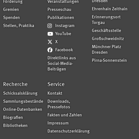
Dresden
Förderung
Veranstaltungen
Ehrenhain Zeithain
Gremien
Presseschau
Erinnerungsort
Spenden
Publikationen
Torgau
Stellen, Praktika
Instagram
Geschäftsstelle
YouTube
Großschweidnitz
X
Münchner Platz
Facebook
Dresden
Direktlinks aus
Pirna-Sonnenstein
Social-Media-
Beiträgen
Recherche
Service
Schicksalsklärung
Kontakt
Sammlungsbestände
Downloads,
Pressefotos
Online-Datenbanken
Fakten und Zahlen
Biografien
Impressum
Bibliotheken
Datenschutzerklärung