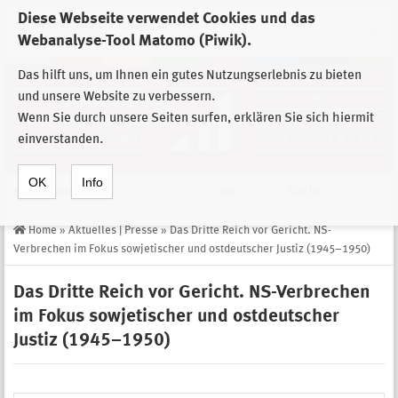
Diese Webseite verwendet Cookies und das
Zur Auswahl der Einrichtungen der
Webanalyse-Tool Matomo (Piwik).
Stiftung Sächsische Gedenkstätten
Das hilft uns, um Ihnen ein gutes Nutzungserlebnis zu bieten
und unsere Website zu verbessern.
Wenn Sie durch unsere Seiten surfen, erklären Sie sich hiermit
einverstanden.
OK
Info
Navigation
de
Suche
Home
»
Aktuelles | Presse
»
Das Dritte Reich vor Gericht. NS-
Verbrechen im Fokus sowjetischer und ostdeutscher Justiz (1945–1950)
Das Dritte Reich vor Gericht. NS-Verbrechen
im Fokus sowjetischer und ostdeutscher
Justiz (1945–1950)