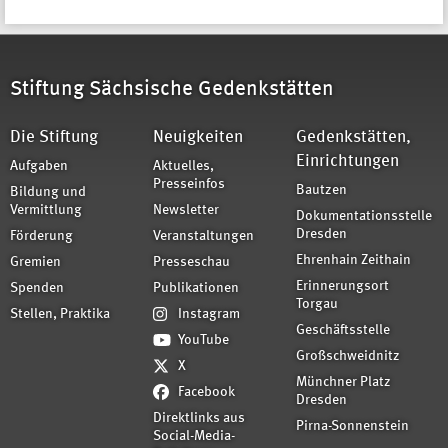
Stiftung Sächsische Gedenkstätten
Die Stiftung
Neuigkeiten
Gedenkstätten,
Einrichtungen
Aufgaben
Aktuelles,
Presseinfos
Bautzen
Bildung und
Vermittlung
Newsletter
Dokumentationsstelle
Dresden
Förderung
Veranstaltungen
Ehrenhain Zeithain
Gremien
Presseschau
Erinnerungsort
Spenden
Publikationen
Torgau
Stellen, Praktika
Instagram
Geschäftsstelle
YouTube
Großschweidnitz
X
Münchner Platz
Facebook
Dresden
Direktlinks aus
Pirna-Sonnenstein
Social-Media-