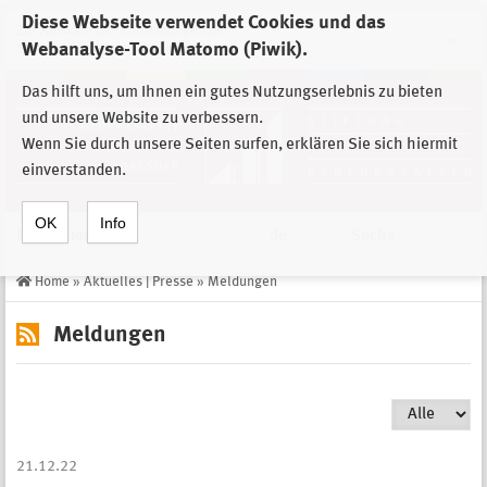
Diese Webseite verwendet Cookies und das
Zur Auswahl der Einrichtungen der
Webanalyse-Tool Matomo (Piwik).
Stiftung Sächsische Gedenkstätten
Das hilft uns, um Ihnen ein gutes Nutzungserlebnis zu bieten
und unsere Website zu verbessern.
Wenn Sie durch unsere Seiten surfen, erklären Sie sich hiermit
einverstanden.
OK
Info
Navigation
de
Suche
Home
»
Aktuelles | Presse
»
Meldungen
Meldungen
21.12.22