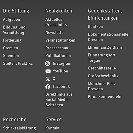
Die Stiftung
Neuigkeiten
Gedenkstätten,
Einrichtungen
Aufgaben
Aktuelles,
Presseinfos
Bautzen
Bildung und
Vermittlung
Newsletter
Dokumentationsstelle
Dresden
Förderung
Veranstaltungen
Ehrenhain Zeithain
Gremien
Presseschau
Erinnerungsort
Spenden
Publikationen
Torgau
Stellen, Praktika
Instagram
Geschäftsstelle
YouTube
Großschweidnitz
X
Münchner Platz
Facebook
Dresden
Direktlinks aus
Pirna-Sonnenstein
Social-Media-
Beiträgen
Recherche
Service
Schicksalsklärung
Kontakt