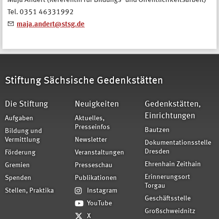
Maja Andert (Referentin für Bildungs- und Öffentlichkeitsarbeit)
Tel. 0351 46331992
maja.andert@stsg.de
Stiftung Sächsische Gedenkstätten
Die Stiftung
Neuigkeiten
Gedenkstätten,
Einrichtungen
Aufgaben
Aktuelles,
Presseinfos
Bautzen
Bildung und
Vermittlung
Newsletter
Dokumentationsstelle
Dresden
Förderung
Veranstaltungen
Ehrenhain Zeithain
Gremien
Presseschau
Erinnerungsort
Spenden
Publikationen
Torgau
Stellen, Praktika
Instagram
Geschäftsstelle
YouTube
Großschweidnitz
X