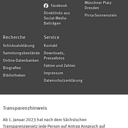
Münchner Platz
Facebook
Dresden
Direktlinks aus
Pirna-Sonnenstein
Social-Media-
Beiträgen
Recherche
Service
Schicksalsklärung
Kontakt
Sammlungsbestände
Downloads,
Pressefotos
Online-Datenbanken
Fakten und Zahlen
Biografien
Impressum
Bibliotheken
Datenschutzerklärung
Transparenzhinweis
Ab 1. Januar 2023 hat nach dem Sächsischen
Transparenzgesetz jede Person auf Antrag Anspruch auf