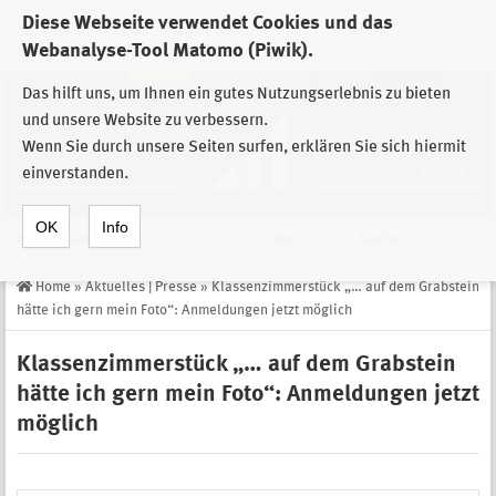
Diese Webseite verwendet Cookies und das
Zur Auswahl der Einrichtungen der
Webanalyse-Tool Matomo (Piwik).
Stiftung Sächsische Gedenkstätten
Das hilft uns, um Ihnen ein gutes Nutzungserlebnis zu bieten
und unsere Website zu verbessern.
Wenn Sie durch unsere Seiten surfen, erklären Sie sich hiermit
einverstanden.
OK
Info
Navigation
de
Suche
Home
»
Aktuelles | Presse
»
Klassenzimmerstück „… auf dem Grabstein
hätte ich gern mein Foto“: Anmeldungen jetzt möglich
Klassenzimmerstück „… auf dem Grabstein
hätte ich gern mein Foto“: Anmeldungen jetzt
möglich