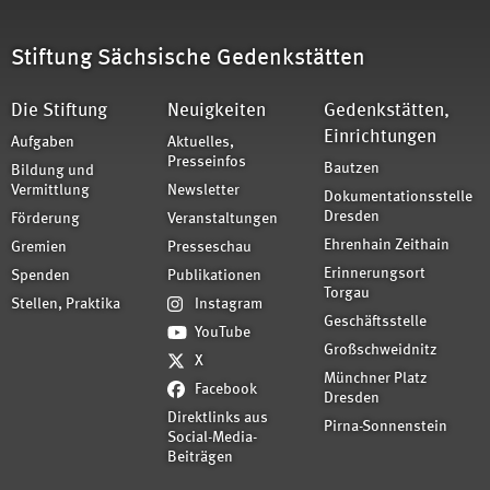
Stiftung Sächsische Gedenkstätten
Die Stiftung
Neuigkeiten
Gedenkstätten,
Einrichtungen
Aufgaben
Aktuelles,
Presseinfos
Bautzen
Bildung und
Vermittlung
Newsletter
Dokumentationsstelle
Dresden
Förderung
Veranstaltungen
Ehrenhain Zeithain
Gremien
Presseschau
Erinnerungsort
Spenden
Publikationen
Torgau
Stellen, Praktika
Instagram
Geschäftsstelle
YouTube
Großschweidnitz
X
Münchner Platz
Facebook
Dresden
Direktlinks aus
Pirna-Sonnenstein
Social-Media-
Beiträgen