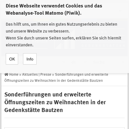
Diese Webseite verwendet Cookies und das
Zur Auswahl der Einrichtungen der
Webanalyse-Tool Matomo (Piwik).
Stiftung Sächsische Gedenkstätten
Das hilft uns, um Ihnen ein gutes Nutzungserlebnis zu bieten
und unsere Website zu verbessern.
Wenn Sie durch unsere Seiten surfen, erklären Sie sich hiermit
einverstanden.
OK
Info
Navigation
de
Suche
Home
»
Aktuelles | Presse
»
Sonderführungen und erweiterte
Öffnungszeiten zu Weihnachten in der Gedenkstätte Bautzen
Sonderführungen und erweiterte
Öffnungszeiten zu Weihnachten in der
Gedenkstätte Bautzen