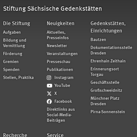
Stiftung Sächsische Gedenkstätten
Die Stiftung
Neuigkeiten
Gedenkstätten,
Einrichtungen
Aufgaben
Aktuelles,
Presseinfos
Bautzen
Bildung und
Vermittlung
Newsletter
Dokumentationsstelle
Dresden
Förderung
Veranstaltungen
Ehrenhain Zeithain
Gremien
Presseschau
Erinnerungsort
Spenden
Publikationen
Torgau
Stellen, Praktika
Instagram
Geschäftsstelle
YouTube
Großschweidnitz
X
Münchner Platz
Facebook
Dresden
Direktlinks aus
Pirna-Sonnenstein
Social-Media-
Beiträgen
Recherche
Service