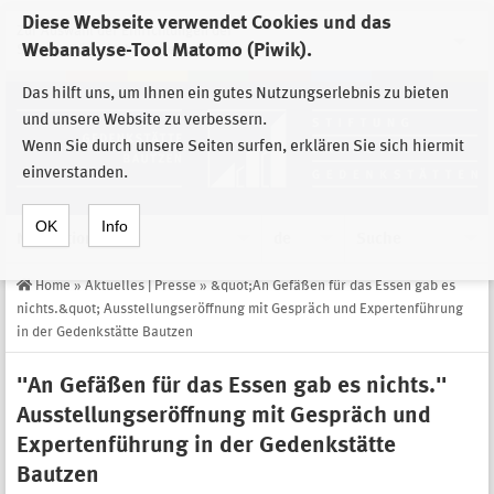
Diese Webseite verwendet Cookies und das
Zur Auswahl der Einrichtungen der
Webanalyse-Tool Matomo (Piwik).
Stiftung Sächsische Gedenkstätten
Das hilft uns, um Ihnen ein gutes Nutzungserlebnis zu bieten
und unsere Website zu verbessern.
Wenn Sie durch unsere Seiten surfen, erklären Sie sich hiermit
einverstanden.
OK
Info
Navigation
de
Suche
Home
»
Aktuelles | Presse
»
&quot;An Gefäßen für das Essen gab es
nichts.&quot; Ausstellungseröffnung mit Gespräch und Expertenführung
in der Gedenkstätte Bautzen
"An Gefäßen für das Essen gab es nichts."
Ausstellungseröffnung mit Gespräch und
Expertenführung in der Gedenkstätte
Bautzen