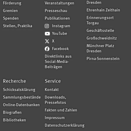
Dresden
Förderung
Veranstaltungen
Ehrenhain Zeithain
Gremien
Presseschau
Erinnerungsort
Spenden
Publikationen
Torgau
Stellen, Praktika
Instagram
Geschäftsstelle
YouTube
Großschweidnitz
X
Münchner Platz
Facebook
Dresden
Direktlinks aus
Pirna-Sonnenstein
Social-Media-
Beiträgen
Recherche
Service
Schicksalsklärung
Kontakt
Sammlungsbestände
Downloads,
Pressefotos
Online-Datenbanken
Fakten und Zahlen
Biografien
Impressum
Bibliotheken
Datenschutzerklärung