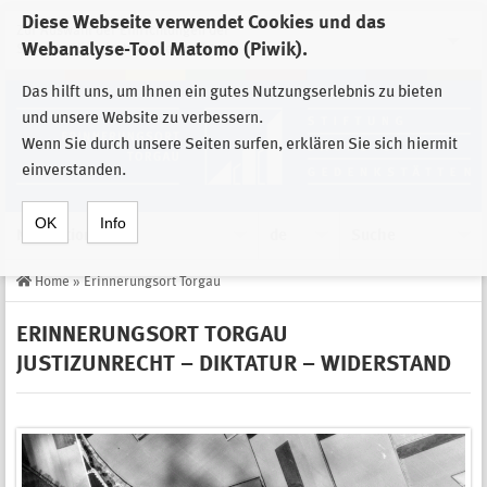
Diese Webseite verwendet Cookies und das
Zur Auswahl der Einrichtungen der
Webanalyse-Tool Matomo (Piwik).
Stiftung Sächsische Gedenkstätten
Das hilft uns, um Ihnen ein gutes Nutzungserlebnis zu bieten
und unsere Website zu verbessern.
Wenn Sie durch unsere Seiten surfen, erklären Sie sich hiermit
einverstanden.
OK
Info
Navigation
de
Suche
Home
»
Erinnerungsort Torgau
ERINNERUNGSORT TORGAU
JUSTIZUNRECHT – DIKTATUR – WIDERSTAND