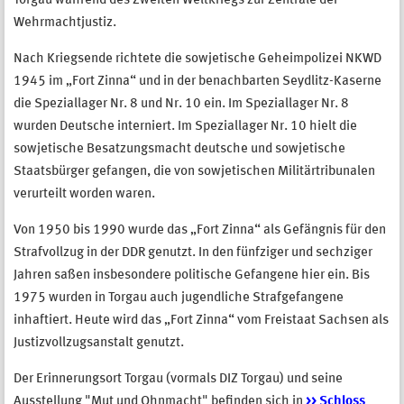
Torgau während des Zweiten Weltkriegs zur Zentrale der
Wehrmachtjustiz.
Nach Kriegsende richtete die sowjetische Geheimpolizei NKWD
1945 im „Fort Zinna“ und in der benachbarten Seydlitz-Kaserne
die Speziallager Nr. 8 und Nr. 10 ein. Im Speziallager Nr. 8
wurden Deutsche interniert. Im Speziallager Nr. 10 hielt die
sowjetische Besatzungsmacht deutsche und sowjetische
Staatsbürger gefangen, die von sowjetischen Militärtribunalen
verurteilt worden waren.
Von 1950 bis 1990 wurde das „Fort Zinna“ als Gefängnis für den
Strafvollzug in der DDR genutzt. In den fünfziger und sechziger
Jahren saßen insbesondere politische Gefangene hier ein. Bis
1975 wurden in Torgau auch jugendliche Strafgefangene
inhaftiert. Heute wird das „Fort Zinna“ vom Freistaat Sachsen als
Justizvollzugsanstalt genutzt.
Der Erinnerungsort Torgau (vormals DIZ Torgau) und seine
Ausstellung "Mut und Ohnmacht" befinden sich in
>> Schloss