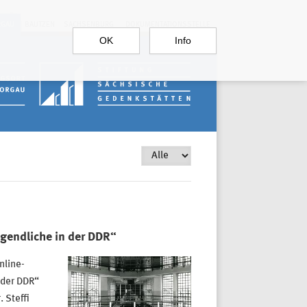
RGAU
BAUTZEN
SACHSENBURG
DOKUMENTATIONSSTELLE
OK
Info
gendliche in der DDR“
nline-
 der DDR“
 Steffi