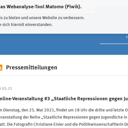
das Webanalyse-Tool Matomo (Piwik).
HWEIDNITZ
EHRENHAIN ZEITHAIN
MÜNCHNER PLATZ DRESDEN
ERINNERUNGSORT TO
is zu bieten und unsere Website zu verbessern.
e sich hiermit einverstanden.
Pressemitteilungen
9.05.21
nline-Veranstaltung #3 „Staatliche Repressionen gegen Ju
 Dienstag, den 25. Mai 2021, findet um 18 Uhr die dritte und letzte O
ranstaltung der Reihe „Staatliche Repressionen gegen Jugendliche in
att. Die Fotografin Christiane Eisler und die Politikwissenschaftlerin Dr.