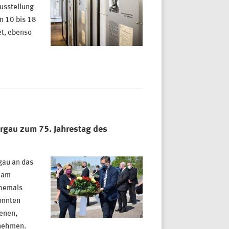
Ausstellung
n 10 bis 18
et, ebenso
rgau zum 75. Jahrestag des
gau an das
d am
ehemals
onnten
enen,
lnehmen.