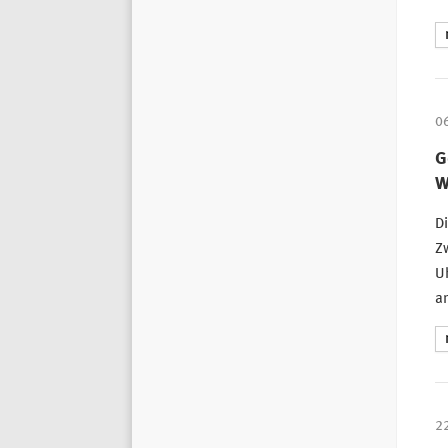
0
G
W
Di
Zw
Uh
am
2