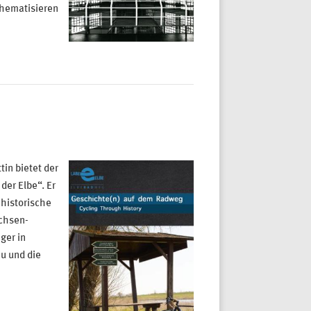
thematisieren
in bietet der
der Elbe“. Er
 historische
achsen-
ger in
u und die