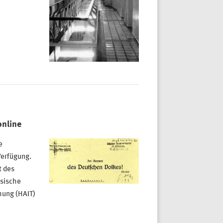
online
e
Verfügung.
t des
hsische
hung (HAIT)