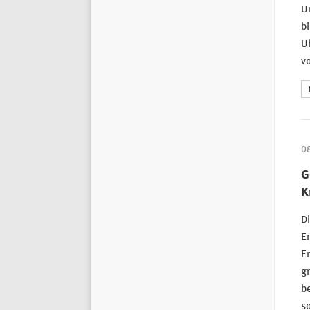
Un
b
Uh
vo
0
G
K
Di
En
Er
g
b
so