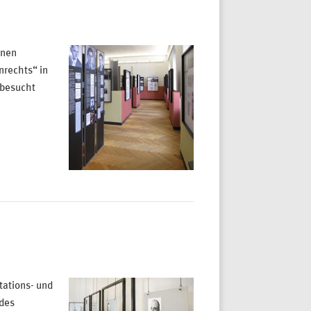
inen
nrechts“ in
 besucht
ations- und
 des