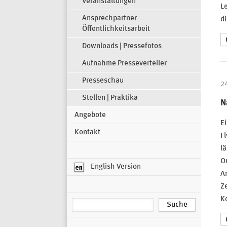
Veranstaltungen
Le
Ansprechpartner
di
Öffentlichkeitsarbeit
Downloads | Pressefotos
Aufnahme Presseverteiler
Presseschau
2
Stellen | Praktika
N
Angebote
Ei
Kontakt
Fl
lä
Or
English Version
A
Ze
Ko