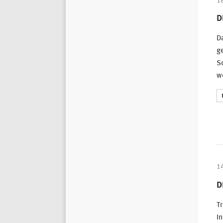
1
D
Da
g
Sc
we
1
D
T
In