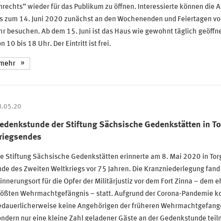
rechts“ wieder für das Publikum zu öffnen. Interessierte können die 
is zum 14. Juni 2020 zunächst an den Wochenenden und Feiertagen vo
r besuchen. Ab dem 15. Juni ist das Haus wie gewohnt täglich geöffn
n 10 bis 18 Uhr. Der Eintritt ist frei.
mehr
8.05.20
edenkstunde der Stiftung Sächsische Gedenkstätten in To
riegsendes
e Stiftung Sächsische Gedenkstätten erinnerte am 8. Mai 2020 in Tor
de des Zweiten Weltkriegs vor 75 Jahren. Die Kranzniederlegung fan
innerungsort für die Opfer der Militärjustiz vor dem Fort Zinna – dem 
rößten Wehrmachtgefängnis – statt. Aufgrund der Corona-Pandemie k
edauerlicherweise keine Angehörigen der früheren Wehrmachtgefang
ndern nur eine kleine Zahl geladener Gäste an der Gedenkstunde tei