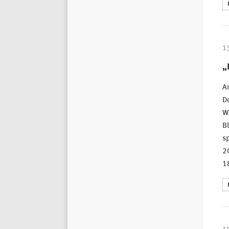
1
„
An
Do
Wi
Bl
sp
20
18