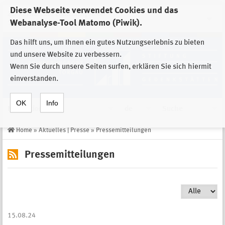
Diese Webseite verwendet Cookies und das
Zur Auswahl der Einrichtungen der
Webanalyse-Tool Matomo (Piwik).
Stiftung Sächsische Gedenkstätten
Das hilft uns, um Ihnen ein gutes Nutzungserlebnis zu bieten
und unsere Website zu verbessern.
Wenn Sie durch unsere Seiten surfen, erklären Sie sich hiermit
einverstanden.
OK
Info
Navigation
de
Suche
Home
»
Aktuelles | Presse
»
Pressemitteilungen
Pressemitteilungen
15.08.24