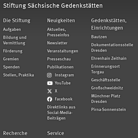
Stiftung Sächsische Gedenkstätten
Die Stiftung
Neuigkeiten
Gedenkstätten,
Einrichtungen
Aufgaben
Aktuelles,
Presseinfos
Bautzen
Bildung und
Vermittlung
Newsletter
Dokumentationsstelle
Dresden
Förderung
Veranstaltungen
Ehrenhain Zeithain
Gremien
Presseschau
Erinnerungsort
Spenden
Publikationen
Torgau
Stellen, Praktika
Instagram
Geschäftsstelle
YouTube
Großschweidnitz
X
Münchner Platz
Facebook
Dresden
Direktlinks aus
Pirna-Sonnenstein
Social-Media-
Beiträgen
Recherche
Service