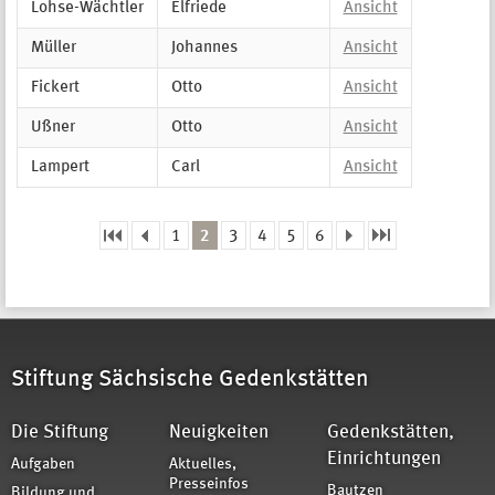
Lohse-Wächtler
Elfriede
Ansicht
Müller
Johannes
Ansicht
Fickert
Otto
Ansicht
Ußner
Otto
Ansicht
Lampert
Carl
Ansicht
1
2
3
4
5
6
Seiten
Stiftung Sächsische Gedenkstätten
Die Stiftung
Neuigkeiten
Gedenkstätten,
Einrichtungen
Aufgaben
Aktuelles,
Presseinfos
Bautzen
Bildung und