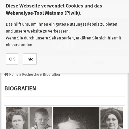
Diese Webseite verwendet Cookies und das
Zur Auswahl der Einrichtungen der
Webanalyse-Tool Matomo (Piwik).
Stiftung Sächsische Gedenkstätten
Das hilft uns, um Ihnen ein gutes Nutzungserlebnis zu bieten
und unsere Website zu verbessern.
Wenn Sie durch unsere Seiten surfen, erklären Sie sich hiermit
einverstanden.
OK
Info
Navigation
de
Suche
Home
»
Recherche
»
Biografien
BIOGRAFIEN