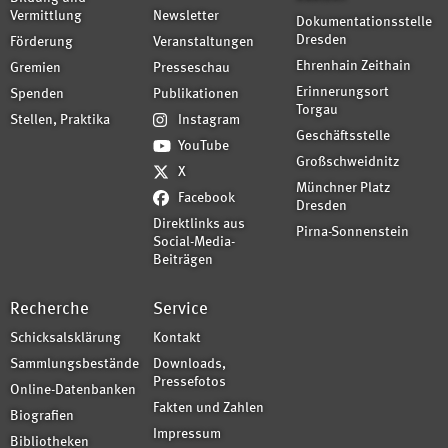
Vermittlung
Newsletter
Dokumentationsstelle
Dresden
Förderung
Veranstaltungen
Ehrenhain Zeithain
Gremien
Presseschau
Erinnerungsort
Spenden
Publikationen
Torgau
Stellen, Praktika
Instagram
Geschäftsstelle
YouTube
Großschweidnitz
X
Münchner Platz
Facebook
Dresden
Direktlinks aus
Pirna-Sonnenstein
Social-Media-
Beiträgen
Recherche
Service
Schicksalsklärung
Kontakt
Sammlungsbestände
Downloads,
Pressefotos
Online-Datenbanken
Fakten und Zahlen
Biografien
Impressum
Bibliotheken