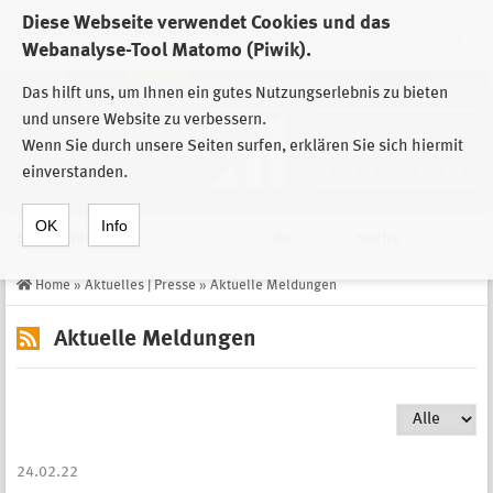
Diese Webseite verwendet Cookies und das
Zur Auswahl der Einrichtungen der
Webanalyse-Tool Matomo (Piwik).
Stiftung Sächsische Gedenkstätten
Das hilft uns, um Ihnen ein gutes Nutzungserlebnis zu bieten
und unsere Website zu verbessern.
Wenn Sie durch unsere Seiten surfen, erklären Sie sich hiermit
einverstanden.
OK
Info
Navigation
de
Suche
Home
»
Aktuelles | Presse
»
Aktuelle Meldungen
Aktuelle Meldungen
24.02.22