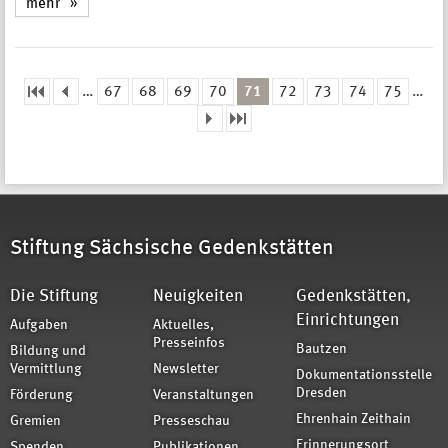
mehr
…
67
68
69
70
71
72
73
74
75
…
Seiten
Stiftung Sächsische Gedenkstätten
Die Stiftung
Neuigkeiten
Gedenkstätten,
Einrichtungen
Aufgaben
Aktuelles,
Presseinfos
Bautzen
Bildung und
Vermittlung
Newsletter
Dokumentationsstelle
Dresden
Förderung
Veranstaltungen
Ehrenhain Zeithain
Gremien
Presseschau
Erinnerungsort
Spenden
Publikationen