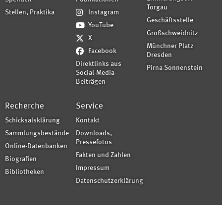
Torgau
Stellen, Praktika
Instagram
Geschäftsstelle
YouTube
Großschweidnitz
X
Münchner Platz
Facebook
Dresden
Direktlinks aus
Pirna-Sonnenstein
Social-Media-
Beiträgen
Recherche
Service
Schicksalsklärung
Kontakt
Sammlungsbestände
Downloads,
Pressefotos
Online-Datenbanken
Fakten und Zahlen
Biografien
Impressum
Bibliotheken
Datenschutzerklärung