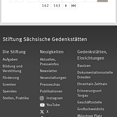
Seiten
142
143
Stiftung Sächsische Gedenkstätten
Die Stiftung
Neuigkeiten
Gedenkstätten,
Einrichtungen
Aufgaben
Aktuelles,
Presseinfos
Bautzen
Bildung und
Vermittlung
Newsletter
Dokumentationsstelle
Dresden
Förderung
Veranstaltungen
Ehrenhain Zeithain
Gremien
Presseschau
Erinnerungsort
Spenden
Publikationen
Torgau
Stellen, Praktika
Instagram
Geschäftsstelle
YouTube
Großschweidnitz
X
Münchner Platz