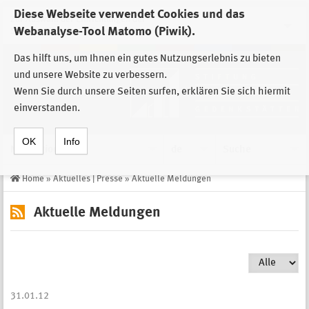
Diese Webseite verwendet Cookies und das
Zur Auswahl der Einrichtungen der
Webanalyse-Tool Matomo (Piwik).
Stiftung Sächsische Gedenkstätten
Das hilft uns, um Ihnen ein gutes Nutzungserlebnis zu bieten
und unsere Website zu verbessern.
Wenn Sie durch unsere Seiten surfen, erklären Sie sich hiermit
einverstanden.
OK
Info
Navigation
de
Suche
Home
»
Aktuelles | Presse
»
Aktuelle Meldungen
Aktuelle Meldungen
31.01.12