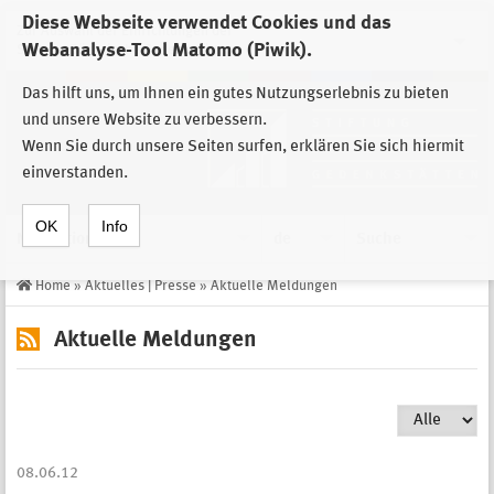
Diese Webseite verwendet Cookies und das
Zur Auswahl der Einrichtungen der
Webanalyse-Tool Matomo (Piwik).
Stiftung Sächsische Gedenkstätten
Das hilft uns, um Ihnen ein gutes Nutzungserlebnis zu bieten
und unsere Website zu verbessern.
Wenn Sie durch unsere Seiten surfen, erklären Sie sich hiermit
einverstanden.
OK
Info
Navigation
de
Suche
Home
»
Aktuelles | Presse
»
Aktuelle Meldungen
Aktuelle Meldungen
08.06.12