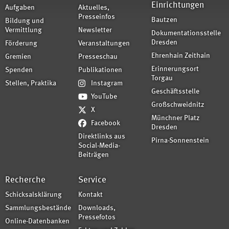
Einrichtungen
Aufgaben
Aktuelles,
Presseinfos
Bautzen
Bildung und
Vermittlung
Newsletter
Dokumentationsstelle
Dresden
Förderung
Veranstaltungen
Ehrenhain Zeithain
Gremien
Presseschau
Erinnerungsort
Spenden
Publikationen
Torgau
Stellen, Praktika
Instagram
Geschäftsstelle
YouTube
Großschweidnitz
X
Münchner Platz
Facebook
Dresden
Direktlinks aus
Pirna-Sonnenstein
Social-Media-
Beiträgen
Recherche
Service
Schicksalsklärung
Kontakt
Sammlungsbestände
Downloads,
Pressefotos
Online-Datenbanken