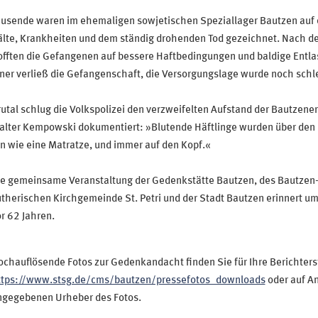
ausende waren im ehemaligen sowjetischen Speziallager Bautzen auf 
lte, Krankheiten und dem ständig drohenden Tod gezeichnet. Nach der
fften die Gefangenen auf bessere Haftbedingungen und baldige Entla
ner verließ die Gefangenschaft, die Versorgungslage wurde noch schl
utal schlug die Volkspolizei den verzweifelten Aufstand der Bautzene
lter Kempowski dokumentiert: »Blutende Häftlinge wurden über den Ho
n wie eine Matratze, und immer auf den Kopf.«
ie gemeinsame Veranstaltung der Gedenkstätte Bautzen, des Bautzen-K
therischen Kirchgemeinde St. Petri und der Stadt Bautzen erinnert um 
r 62 Jahren.
chauflösende Fotos zur Gedenkandacht finden Sie für Ihre Berichters
ttps://www.stsg.de/cms/bautzen/pressefotos_downloads
oder auf An
ngegebenen Urheber des Fotos.