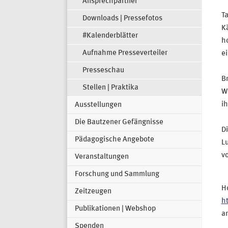
Ansprechpartner
T
Downloads | Pressefotos
Kä
#Kalenderblätter
ho
Aufnahme Presseverteiler
ei
Presseschau
Br
Stellen | Praktika
Wa
ih
Ausstellungen
Die Bautzener Gefängnisse
D
Pädagogische Angebote
Lu
vo
Veranstaltungen
Forschung und Sammlung
Ho
Zeitzeugen
h
Publikationen | Webshop
a
Spenden