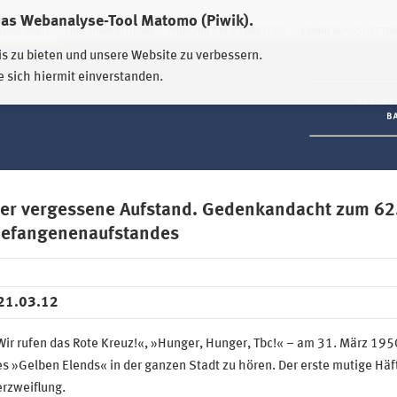
das Webanalyse-Tool Matomo (Piwik).
HWEIDNITZ
EHRENHAIN ZEITHAIN
MÜNCHNER PLATZ DRESDEN
ERINNERUNGSORT TO
is zu bieten und unsere Website zu verbessern.
e sich hiermit einverstanden.
er vergessene Aufstand. Gedenkandacht zum 62.
efangenenaufstandes
21.03.12
Wir rufen das Rote Kreuz!«, »Hunger, Hunger, Tbc!« – am 31. März 19
s »Gelben Elends« in der ganzen Stadt zu hören. Der erste mutige Hä
rzweiflung.