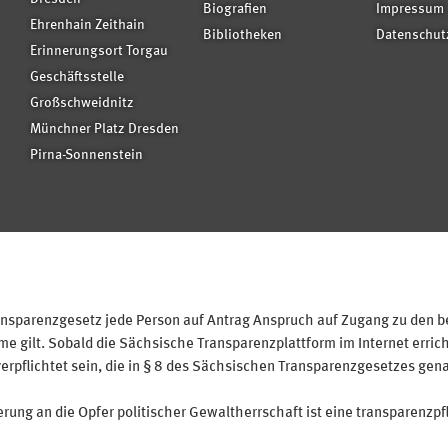
Biografien
Impressum
Ehrenhain Zeithain
Bibliotheken
Datenschut
Erinnerungsort Torgau
Geschäftsstelle
Großschweidnitz
Münchner Platz Dresden
Pirna-Sonnenstein
sparenzgesetz jede Person auf Antrag Anspruch auf Zugang zu den bei
 gilt. Sobald die Sächsische Transparenzplattform im Internet erricht
verpflichtet sein, die in § 8 des Sächsischen Transparenzgesetzes gen
ung an die Opfer politischer Gewaltherrschaft ist eine transparenzpfl