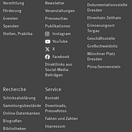
Vermittlung
Newsletter
Dokumentationsstelle
Dresden
Förderung
Veranstaltungen
Ehrenhain Zeithain
Gremien
Presseschau
Erinnerungsort
Spenden
Publikationen
Torgau
Stellen, Praktika
Instagram
Geschäftsstelle
YouTube
Großschweidnitz
X
Münchner Platz
Facebook
Dresden
Direktlinks aus
Pirna-Sonnenstein
Social-Media-
Beiträgen
Recherche
Service
Schicksalsklärung
Kontakt
Sammlungsbestände
Downloads,
Pressefotos
Online-Datenbanken
Fakten und Zahlen
Biografien
Impressum
Bibliotheken