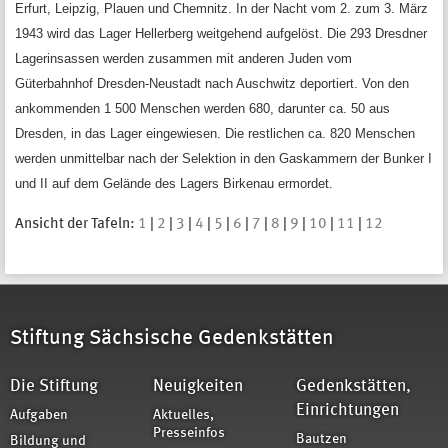
Erfurt, Leipzig, Plauen und Chemnitz. In der Nacht vom 2. zum 3. März
1943 wird das Lager Hellerberg weitgehend aufgelöst. Die 293 Dresdner
Lagerinsassen werden zusammen mit anderen Juden vom
Güterbahnhof Dresden-Neustadt nach Auschwitz deportiert. Von den
ankommenden 1 500 Menschen werden 680, darunter ca. 50 aus
Dresden, in das Lager eingewiesen. Die restlichen ca. 820 Menschen
werden unmittelbar nach der Selektion in den Gaskammern der Bunker I
und II auf dem Gelände des Lagers Birkenau ermordet.
Ansicht der Tafeln:
1
|
2
|
3
|
4
|
5
|
6
|
7
|
8
|
9
|
10
|
11
|
12
Stiftung Sächsische Gedenkstätten
Die Stiftung
Neuigkeiten
Gedenkstätten,
Einrichtungen
Aufgaben
Aktuelles,
Presseinfos
Bautzen
Bildung und