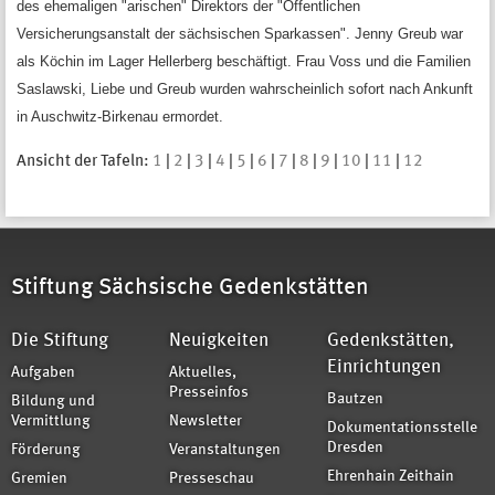
des ehemaligen "arischen" Direktors der "Öffentlichen
Versicherungsanstalt der sächsischen Sparkassen". Jenny Greub war
als Köchin im Lager Hellerberg beschäftigt. Frau Voss und die Familien
Saslawski, Liebe und Greub wurden wahrscheinlich sofort nach Ankunft
in Auschwitz-Birkenau ermordet.
Ansicht der Tafeln:
1
|
2
|
3
|
4
|
5
|
6
|
7
|
8
|
9
|
10
|
11
|
12
Stiftung Sächsische Gedenkstätten
Die Stiftung
Neuigkeiten
Gedenkstätten,
Einrichtungen
Aufgaben
Aktuelles,
Presseinfos
Bautzen
Bildung und
Vermittlung
Newsletter
Dokumentationsstelle
Dresden
Förderung
Veranstaltungen
Ehrenhain Zeithain
Gremien
Presseschau