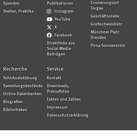
Erinnerungsort
Spenden
Publikationen
Torgau
Stellen, Praktika
Instagram
Geschäftsstelle
YouTube
Großschweidnitz
X
Münchner Platz
Facebook
Dresden
Direktlinks aus
Pirna-Sonnenstein
Social-Media-
Beiträgen
Recherche
Service
Schicksalsklärung
Kontakt
Sammlungsbestände
Downloads,
Pressefotos
Online-Datenbanken
Fakten und Zahlen
Biografien
Impressum
Bibliotheken
Datenschutzerklärung