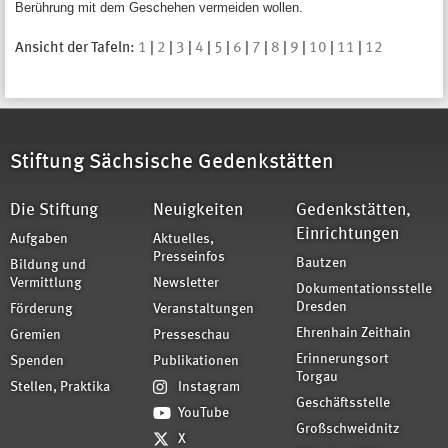
Berührung mit dem Geschehen vermeiden wollen.
Ansicht der Tafeln:
1
|
2
|
3
|
4
|
5
|
6
|
7
|
8
|
9
|
10
|
11
|
12
Stiftung Sächsische Gedenkstätten
Die Stiftung
Neuigkeiten
Gedenkstätten,
Einrichtungen
Aufgaben
Aktuelles,
Presseinfos
Bautzen
Bildung und
Vermittlung
Newsletter
Dokumentationsstelle
Dresden
Förderung
Veranstaltungen
Ehrenhain Zeithain
Gremien
Presseschau
Erinnerungsort
Spenden
Publikationen
Torgau
Stellen, Praktika
Instagram
Geschäftsstelle
YouTube
Großschweidnitz
X