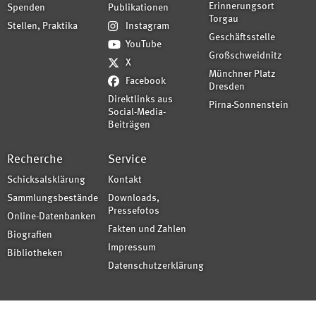
Erinnerungsort
Spenden
Publikationen
Torgau
Stellen, Praktika
Instagram
Geschäftsstelle
YouTube
Großschweidnitz
X
Münchner Platz
Facebook
Dresden
Direktlinks aus
Pirna-Sonnenstein
Social-Media-
Beiträgen
Recherche
Service
Schicksalsklärung
Kontakt
Sammlungsbestände
Downloads,
Pressefotos
Online-Datenbanken
Fakten und Zahlen
Biografien
Impressum
Bibliotheken
Datenschutzerklärung