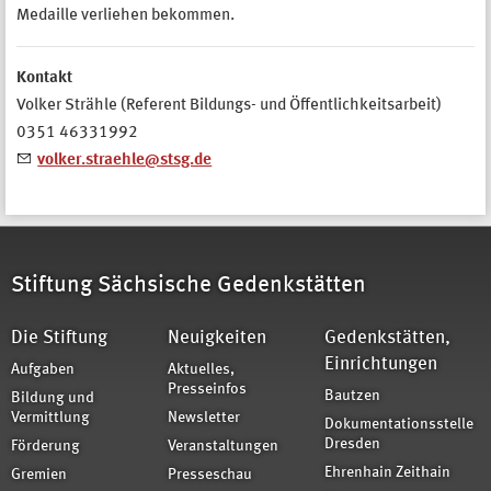
Medaille verliehen bekommen.
Kontakt
Volker Strähle (Referent Bildungs- und Öffentlichkeitsarbeit)
0351 46331992
volker.straehle@stsg.de
Stiftung Sächsische Gedenkstätten
Die Stiftung
Neuigkeiten
Gedenkstätten,
Einrichtungen
Aufgaben
Aktuelles,
Presseinfos
Bautzen
Bildung und
Vermittlung
Newsletter
Dokumentationsstelle
Dresden
Förderung
Veranstaltungen
Ehrenhain Zeithain
Gremien
Presseschau