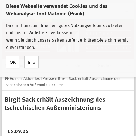
Diese Webseite verwendet Cookies und das
Zur Auswahl der Einrichtungen der
Webanalyse-Tool Matomo (Piwik).
Stiftung Sächsische Gedenkstätten
Das hilft uns, um Ihnen ein gutes Nutzungserlebnis zu bieten
und unsere Website zu verbessern.
Wenn Sie durch unsere Seiten surfen, erklären Sie sich hiermit
einverstanden.
OK
Info
Navigation
de
Suche
Home
»
Aktuelles | Presse
»
Birgit Sack erhält Auszeichnung des
tschechischen Außenministeriums
Birgit Sack erhält Auszeichnung des
tschechischen Außenministeriums
15.09.25