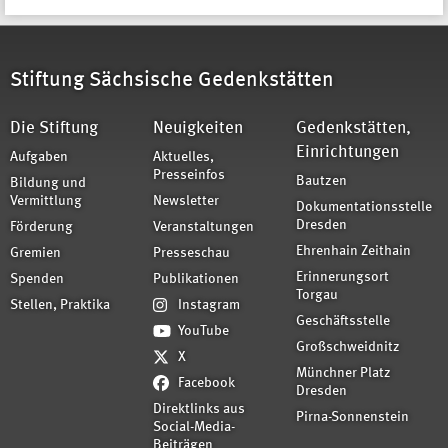
Stiftung Sächsische Gedenkstätten
Die Stiftung
Neuigkeiten
Gedenkstätten,
Einrichtungen
Aufgaben
Aktuelles,
Presseinfos
Bautzen
Bildung und
Vermittlung
Newsletter
Dokumentationsstelle
Dresden
Förderung
Veranstaltungen
Ehrenhain Zeithain
Gremien
Presseschau
Erinnerungsort
Spenden
Publikationen
Torgau
Stellen, Praktika
Instagram
Geschäftsstelle
YouTube
Großschweidnitz
X
Münchner Platz
Facebook
Dresden
Direktlinks aus
Pirna-Sonnenstein
Social-Media-
Beiträgen