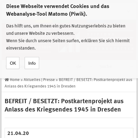
Diese Webseite verwendet Cookies und das
Zur Auswahl der Einrichtungen der
Webanalyse-Tool Matomo (Piwik).
Stiftung Sächsische Gedenkstätten
Das hilft uns, um Ihnen ein gutes Nutzungserlebnis zu bieten
und unsere Website zu verbessern.
Wenn Sie durch unsere Seiten surfen, erklären Sie sich hiermit
einverstanden.
OK
Info
Navigation
de
Suche
Home
»
Aktuelles | Presse
»
BEFREIT / BESETZT: Postkartenprojekt aus
Anlass des Kriegsendes 1945 in Dresden
BEFREIT / BESETZT: Postkartenprojekt aus
Anlass des Kriegsendes 1945 in Dresden
21.04.20