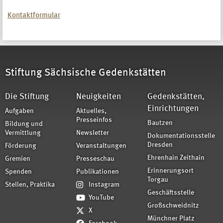
Kontaktformular
Stiftung Sächsische Gedenkstätten
Die Stiftung
Neuigkeiten
Gedenkstätten,
Einrichtungen
Aufgaben
Aktuelles,
Presseinfos
Bautzen
Bildung und
Vermittlung
Newsletter
Dokumentationsstelle
Dresden
Förderung
Veranstaltungen
Ehrenhain Zeithain
Gremien
Presseschau
Erinnerungsort
Spenden
Publikationen
Torgau
Stellen, Praktika
Instagram
Geschäftsstelle
YouTube
Großschweidnitz
X
Münchner Platz