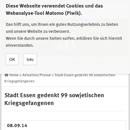
Diese Webseite verwendet Cookies und das
Zur Auswahl der Einrichtungen der
Webanalyse-Tool Matomo (Piwik).
Stiftung Sächsische Gedenkstätten
Das hilft uns, um Ihnen ein gutes Nutzungserlebnis zu bieten
und unsere Website zu verbessern.
Wenn Sie durch unsere Seiten surfen, erklären Sie sich hiermit
einverstanden.
OK
Info
Navigation
de
Suche
Home
»
Aktuelles/Presse
»
Stadt Essen gedenkt 99 sowjetischen
Kriegsgefangenen
Stadt Essen gedenkt 99 sowjetischen
Kriegsgefangenen
08.09.14