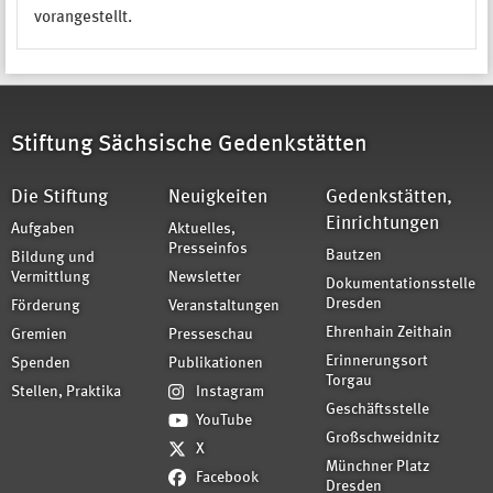
vorangestellt.
Stiftung Sächsische Gedenkstätten
Die Stiftung
Neuigkeiten
Gedenkstätten,
Einrichtungen
Aufgaben
Aktuelles,
Presseinfos
Bautzen
Bildung und
Vermittlung
Newsletter
Dokumentationsstelle
Dresden
Förderung
Veranstaltungen
Ehrenhain Zeithain
Gremien
Presseschau
Erinnerungsort
Spenden
Publikationen
Torgau
Stellen, Praktika
Instagram
Geschäftsstelle
YouTube
Großschweidnitz
X
Münchner Platz
Facebook
Dresden