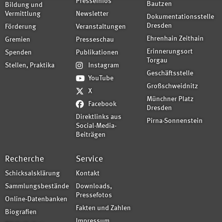
Presseinfos
Bautzen
Bildung und
Vermittlung
Newsletter
Dokumentationsstelle
Dresden
Förderung
Veranstaltungen
Ehrenhain Zeithain
Gremien
Presseschau
Erinnerungsort
Spenden
Publikationen
Torgau
Stellen, Praktika
Instagram
Geschäftsstelle
YouTube
Großschweidnitz
X
Münchner Platz
Facebook
Dresden
Direktlinks aus
Pirna-Sonnenstein
Social-Media-
Beiträgen
Recherche
Service
Schicksalsklärung
Kontakt
Sammlungsbestände
Downloads,
Pressefotos
Online-Datenbanken
Fakten und Zahlen
Biografien
Impressum