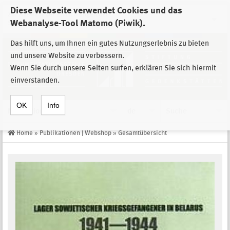
Diese Webseite verwendet Cookies und das
Zur Auswahl der Einrichtungen der
Webanalyse-Tool Matomo (Piwik).
Stiftung Sächsische Gedenkstätten
Das hilft uns, um Ihnen ein gutes Nutzungserlebnis zu bieten
und unsere Website zu verbessern.
Wenn Sie durch unsere Seiten surfen, erklären Sie sich hiermit
einverstanden.
OK
Info
Navigation
de
Suche
Home
»
Publikationen | Webshop
»
Gesamtübersicht