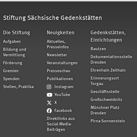
Stiftung Sächsische Gedenkstätten
Die Stiftung
Neuigkeiten
Gedenkstätten,
Einrichtungen
Aufgaben
Aktuelles,
Presseinfos
Bautzen
Bildung und
Vermittlung
Newsletter
Dokumentationsstelle
Dresden
Förderung
Veranstaltungen
Ehrenhain Zeithain
Gremien
Presseschau
Erinnerungsort
Spenden
Publikationen
Torgau
Stellen, Praktika
Instagram
Geschäftsstelle
YouTube
Großschweidnitz
X
Münchner Platz
Facebook
Dresden
Direktlinks aus
Pirna-Sonnenstein
Social-Media-
Beiträgen