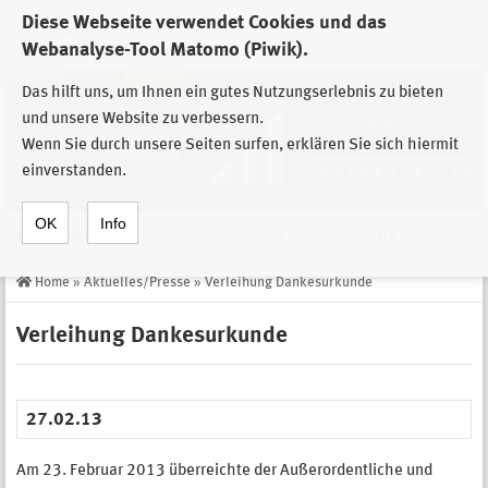
Diese Webseite verwendet Cookies und das
Zur Auswahl der Einrichtungen der
Webanalyse-Tool Matomo (Piwik).
Stiftung Sächsische Gedenkstätten
Das hilft uns, um Ihnen ein gutes Nutzungserlebnis zu bieten
und unsere Website zu verbessern.
Wenn Sie durch unsere Seiten surfen, erklären Sie sich hiermit
einverstanden.
OK
Info
Navigation
de
Suche
Home
»
Aktuelles/Presse
»
Verleihung Dankesurkunde
Verleihung Dankesurkunde
27.02.13
Am 23. Februar 2013 überreichte der Außerordentliche und