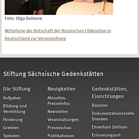
Foto: Olga Buinova
Mitteilung der Botschaft der Russischen Föderation in
Deutschland zur Veranstaltung
Stiftung Sächsische Gedenkstätten
Die Stiftung
Neuigkeiten
Gedenkstätten,
Einrichtungen
Aufgaben
Aktuelles,
Presseinfos
Bautzen
Bildung und
Vermittlung
Newsletter
Dokumentationsstelle
Dresden
Förderung
Veranstaltungen
Ehrenhain Zeithain
Gremien
Presseschau
Erinnerungsort
Spenden
Publikationen