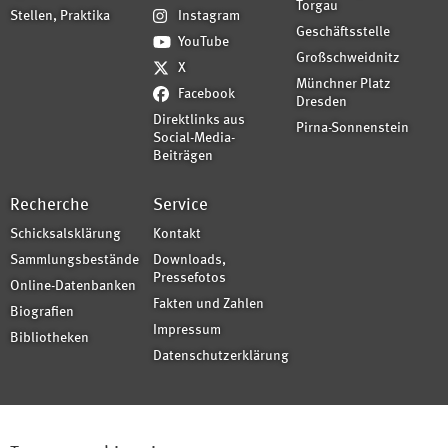
Torgau
Stellen, Praktika
Instagram
Geschäftsstelle
YouTube
Großschweidnitz
X
Münchner Platz
Facebook
Dresden
Direktlinks aus
Pirna-Sonnenstein
Social-Media-
Beiträgen
Recherche
Service
Schicksalsklärung
Kontakt
Sammlungsbestände
Downloads,
Pressefotos
Online-Datenbanken
Fakten und Zahlen
Biografien
Impressum
Bibliotheken
Datenschutzerklärung