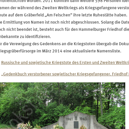
röffentlichten worden. 2011 konnten dann weitere 598 Personen ident
amen der während des Zweiten Weltkriegs als Kriegsgefangene versto
ute auf dem Gräberfeld „Am Felschen“ ihre letzte Ruhestätte haben.
ie Ermittlung von Namen ist noch nicht abgeschlossen. Solang die Da
ch nicht beendet ist, besteht auch für den Hammelburger Friedhof di
bekannte zu identifizieren.
ür die Verewigung des Gedenkens an die Kriegstoten übergab die Dok
iegsgräberfürsorge im März 2014 eine aktualisierte Namensliste.
Russische und sowjetische Kriegstote des Ersten und Zweiten Weltkr
„Gedenkbuch verstorbener sowjetischer Kriegsgefangener. Friedho