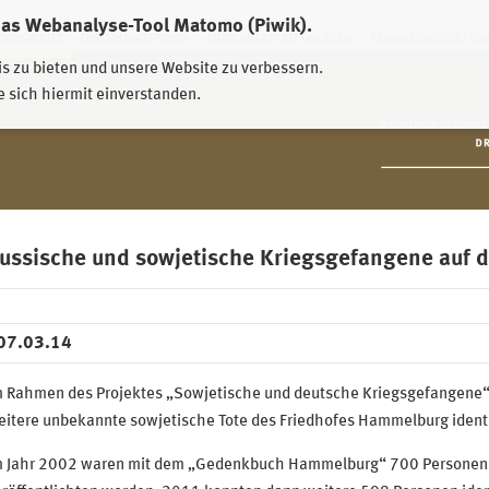
das Webanalyse-Tool Matomo (Piwik).
HWEIDNITZ
EHRENHAIN ZEITHAIN
MÜNCHNER PLATZ DRESDEN
ERINNERUNGSORT TO
is zu bieten und unsere Website zu verbessern.
e sich hiermit einverstanden.
ussische und sowjetische Kriegsgefangene auf
07.03.14
m Rahmen des Projektes „Sowjetische und deutsche Kriegsgefangene“
itere unbekannte sowjetische Tote des Friedhofes Hammelburg identi
m Jahr 2002 waren mit dem „Gedenkbuch Hammelburg“ 700 Personenna