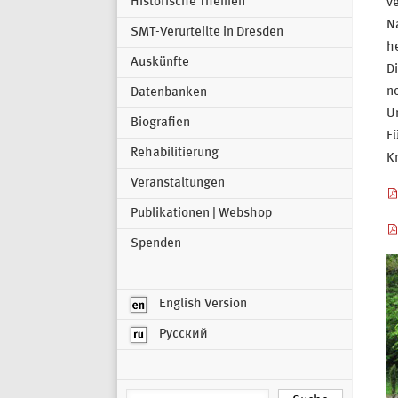
Historische Themen
ve
N
SMT-Verurteilte in Dresden
he
Auskünfte
D
no
Datenbanken
Un
Biografien
F
Rehabilitierung
Kr
Veranstaltungen
Publikationen | Webshop
Spenden
English Version
Русский