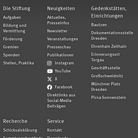
Die Stiftung
Neuigkeiten
Gedenkstätten,
Einrichtungen
Aufgaben
Aktuelles,
Presseinfos
Bautzen
Bildung und
Vermittlung
Newsletter
Dokumentationsstelle
Dresden
Förderung
Veranstaltungen
Ehrenhain Zeithain
Gremien
Presseschau
Erinnerungsort
Spenden
Publikationen
Torgau
Stellen, Praktika
Instagram
Geschäftsstelle
YouTube
Großschweidnitz
X
Münchner Platz
Facebook
Dresden
Direktlinks aus
Pirna-Sonnenstein
Social-Media-
Beiträgen
Recherche
Service
Schicksalsklärung
Kontakt