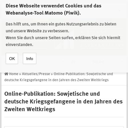
Diese Webseite verwendet Cookies und das
Zur Auswahl der Einrichtungen der
Webanalyse-Tool Matomo (Piwik).
Stiftung Sächsische Gedenkstätten
Das hilft uns, um Ihnen ein gutes Nutzungserlebnis zu bieten
und unsere Website zu verbessern.
Wenn Sie durch unsere Seiten surfen, erklären Sie sich hiermit
einverstanden.
OK
Info
Navigation
de
Suche
Home
»
Aktuelles/Presse
»
Online-Publikation: Sowjetische und
deutsche Kriegsgefangene in den Jahren des Zweiten Weltkriegs
Online-Publikation: Sowjetische und
deutsche Kriegsgefangene in den Jahren des
Zweiten Weltkriegs