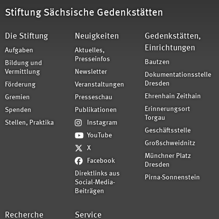
Stiftung Sächsische Gedenkstätten
Die Stiftung
Neuigkeiten
Gedenkstätten,
Einrichtungen
Aufgaben
Aktuelles,
Presseinfos
Bautzen
Bildung und
Vermittlung
Newsletter
Dokumentationsstelle
Dresden
Förderung
Veranstaltungen
Ehrenhain Zeithain
Gremien
Presseschau
Erinnerungsort
Spenden
Publikationen
Torgau
Stellen, Praktika
Instagram
Geschäftsstelle
YouTube
Großschweidnitz
X
Münchner Platz
Facebook
Dresden
Direktlinks aus
Pirna-Sonnenstein
Social-Media-
Beiträgen
Recherche
Service