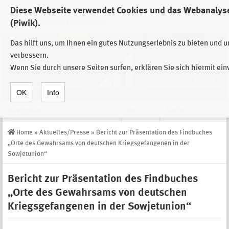
Diese Webseite verwendet Cookies und das Webanalys
Zur Auswahl der Einrichtungen der
(Piwik).
Stiftung Sächsische Gedenkstätten
Das hilft uns, um Ihnen ein gutes Nutzungserlebnis zu bieten und 
verbessern.
Wenn Sie durch unsere Seiten surfen, erklären Sie sich hiermit ei
OK
Info
Navigation
de
Suche
Home
»
Aktuelles/Presse
»
Bericht zur Präsentation des Findbuches
„Orte des Gewahrsams von deutschen Kriegsgefangenen in der
Sowjetunion“
Bericht zur Präsentation des Findbuches
„Orte des Gewahrsams von deutschen
Kriegsgefangenen in der Sowjetunion“