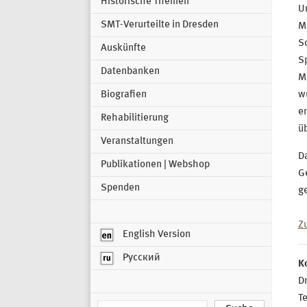
Historische Themen
U
SMT-Verurteilte in Dresden
Mi
S
Auskünfte
Sp
Datenbanken
Mi
Biografien
wu
er
Rehabilitierung
üb
Veranstaltungen
Da
Publikationen | Webshop
G
Spenden
ge
Z
English Version
Русский
K
Dr
T