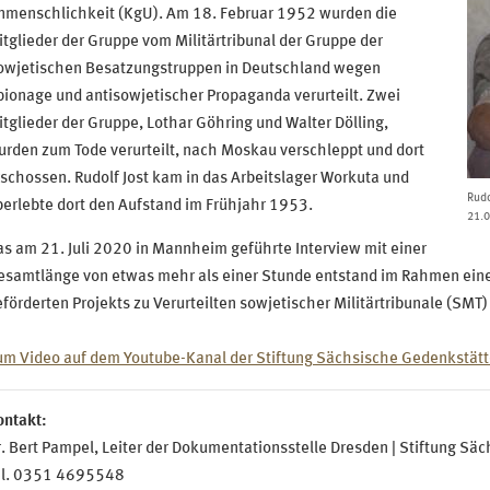
nmenschlichkeit (KgU). Am 18. Februar 1952 wurden die
tglieder der Gruppe vom Militärtribunal der Gruppe der
owjetischen Besatzungstruppen in Deutschland wegen
ionage und antisowjetischer Propaganda verurteilt. Zwei
tglieder der Gruppe, Lothar Göhring und Walter Dölling,
rden zum Tode verurteilt, nach Moskau verschleppt und dort
schossen. Rudolf Jost kam in das Arbeitslager Workuta und
Rudo
erlebte dort den Aufstand im Frühjahr 1953.
21.
s am 21. Juli 2020 in Mannheim geführte Interview mit einer
esamtlänge von etwas mehr als einer Stunde entstand im Rahmen eine
förderten Projekts zu Verurteilten sowjetischer Militärtribunale (SMT)
um Video auf dem Youtube-Kanal der Stiftung Sächsische Gedenkstät
ontakt:
. Bert Pampel, Leiter der Dokumentationsstelle Dresden | Stiftung S
el. 0351 4695548