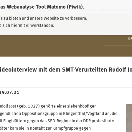
das Webanalyse-Tool Matomo (Piwik).
HWEIDNITZ
EHRENHAIN ZEITHAIN
MÜNCHNER PLATZ DRESDEN
ERINNERUNGSORT TO
is zu bieten und unsere Website zu verbessern.
e sich hiermit einverstanden.
ideointerview mit dem SMT-Verurteilten Rudolf Jo
19.07.21
dolf Jost (geb. 1927) gehörte einer siebenköpfigen
gendlichen Oppositionsgruppe in Klingenthal/Vogtland an, die
t Flugblättern gegen das SED-Regime in der DDR protestierte.
päter kam sie in Kontakt zur Kampfgruppe gegen