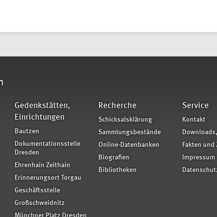
n
Gedenkstätten,
Recherche
Service
Einrichtungen
Schicksalsklärung
Kontakt
Bautzen
Sammlungsbestände
Downloads,
Dokumentationsstelle
Online-Datenbanken
Fakten und 
Dresden
Biografien
Impressum
Ehrenhain Zeithain
Bibliotheken
Datenschut
Erinnerungsort Torgau
Geschäftsstelle
Großschweidnitz
Münchner Platz Dresden