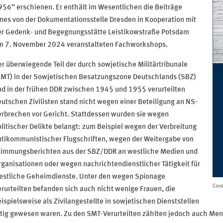
56“ erschienen. Er enthält im Wesentlichen die Beiträge
nes von der Dokumentationsstelle Dresden in Kooperation mit
er Gedenk- und Begegnungsstätte Leistikowstraße Potsdam
m 7. November 2024 veranstalteten Fachworkshops.
r überwiegende Teil der durch sowjetische Militärtribunale
SMT) in der Sowjetischen Besatzungszone Deutschlands (SBZ)
nd in der frühen DDR zwischen 1945 und 1955 verurteilten
utschen Zivilisten stand nicht wegen einer Beteiligung an NS-
erbrechen vor Gericht. Stattdessen wurden sie wegen
litischer Delikte belangt: zum Beispiel wegen der Verbreitung
ntikommunistischer Flugschriften, wegen der Weitergabe von
timmungsberichten aus der SBZ/DDR an westliche Medien und
ganisationen oder wegen nachrichtendienstlicher Tätigkeit für
estliche Geheimdienste. Unter den wegen Spionage
Cov
rurteilten befanden sich auch nicht wenige Frauen, die
ispielsweise als Zivilangestellte in sowjetischen Dienststellen
ätig gewesen waren. Zu den SMT-Verurteilten zählten jedoch auch Me