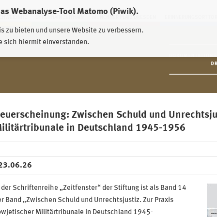
das Webanalyse-Tool Matomo (Piwik).
HWEIDNITZ
EHRENHAIN ZEITHAIN
MÜNCHNER PLATZ DRESDEN
ERINNERUNGSORT TO
is zu bieten und unsere Website zu verbessern.
e sich hiermit einverstanden.
euerscheinung: Zwischen Schuld und Unrechtsjust
ilitärtribunale in Deutschland 1945-1956
23.06.26
 der Schriftenreihe „Zeitfenster“ der Stiftung ist als Band 14
r Band „Zwischen Schuld und Unrechtsjustiz. Zur Praxis
wjetischer Militärtribunale in Deutschland 1945-