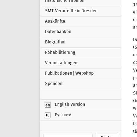
Historische Themen
19
SMT-Verurteilte in Dresden
ei
d
Auskünfte
a
Datenbanken
De
Biografien
(
Rehabilitierung
u
de
Veranstaltungen
V
Publikationen | Webshop
po
Spenden
a
S
Or
English Version
w
Русский
Ve
be
t