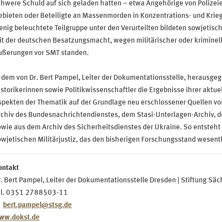
hwere Schuld auf sich geladen hatten – etwa Angehörige von Polizeie
bieten oder Beteiligte an Massenmorden in Konzentrations- und Krie
nig beleuchtete Teilgruppe unter den Verurteilten bildeten sowjetisc
t der deutschen Besatzungsmacht, wegen militärischer oder kriminell
ußerungen vor SMT standen.
 dem von Dr. Bert Pampel, Leiter der Dokumentationsstelle, herausgeg
storikerinnen sowie Politikwissenschaftler die Ergebnisse ihrer aktu
pekten der Thematik auf der Grundlage neu erschlossener Quellen vo
rchiv des Bundesnachrichtendienstes, dem Stasi-Unterlagen-Archiv, d
wie aus dem Archiv des Sicherheitsdienstes der Ukraine. So entsteht e
wjetischen Militärjustiz, das den bisherigen Forschungsstand wesentl
ontakt
. Bert Pampel, Leiter der Dokumentationsstelle Dresden | Stiftung S
el. 0351 2788503-11
bert.pampel@stsg.de
ww.dokst.de