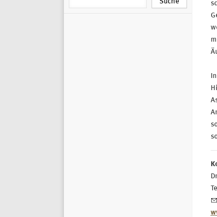
sc
Ge
we
mi
Ä
In
Hi
As
A
so
so
K
Dr
T
w