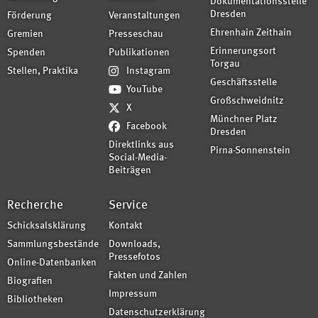
Dokumentationsstelle
Dresden
Förderung
Veranstaltungen
Ehrenhain Zeithain
Gremien
Presseschau
Erinnerungsort
Spenden
Publikationen
Torgau
Stellen, Praktika
Instagram
Geschäftsstelle
YouTube
Großschweidnitz
X
Münchner Platz
Facebook
Dresden
Direktlinks aus
Pirna-Sonnenstein
Social-Media-
Beiträgen
Recherche
Service
Schicksalsklärung
Kontakt
Sammlungsbestände
Downloads,
Pressefotos
Online-Datenbanken
Fakten und Zahlen
Biografien
Impressum
Bibliotheken
Datenschutzerklärung