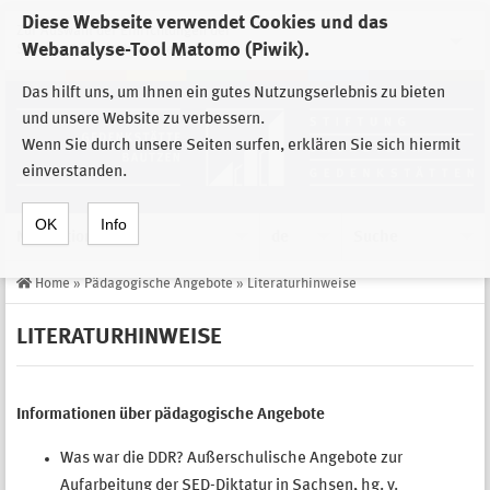
Diese Webseite verwendet Cookies und das
Zur Auswahl der Einrichtungen der
Webanalyse-Tool Matomo (Piwik).
Stiftung Sächsische Gedenkstätten
Das hilft uns, um Ihnen ein gutes Nutzungserlebnis zu bieten
und unsere Website zu verbessern.
Wenn Sie durch unsere Seiten surfen, erklären Sie sich hiermit
einverstanden.
OK
Info
Navigation
de
Suche
Home
»
Pädagogische Angebote
»
Literaturhinweise
LITERATURHINWEISE
Informationen über pädagogische Angebote
Was war die DDR? Außerschulische Angebote zur
Aufarbeitung der SED-Diktatur in Sachsen, hg. v.