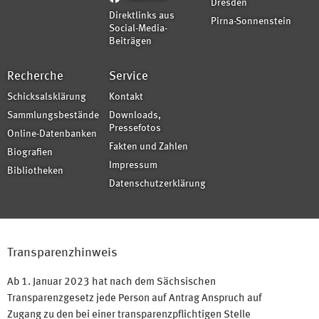
Dresden
Direktlinks aus
Pirna-Sonnenstein
Social-Media-
Beiträgen
Recherche
Service
Schicksalsklärung
Kontakt
Sammlungsbestände
Downloads,
Pressefotos
Online-Datenbanken
Fakten und Zahlen
Biografien
Impressum
Bibliotheken
Datenschutzerklärung
Transparenzhinweis
Ab 1. Januar 2023 hat nach dem Sächsischen
Transparenzgesetz jede Person auf Antrag Anspruch auf
Zugang zu den bei einer transparenzpflichtigen Stelle