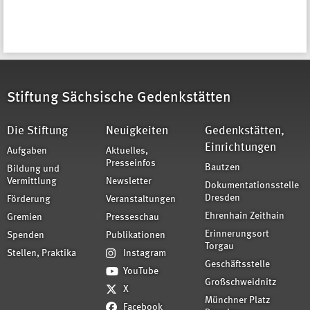
Stiftung Sächsische Gedenkstätten
Die Stiftung
Neuigkeiten
Gedenkstätten,
Einrichtungen
Aufgaben
Aktuelles,
Presseinfos
Bautzen
Bildung und
Vermittlung
Newsletter
Dokumentationsstelle
Dresden
Förderung
Veranstaltungen
Ehrenhain Zeithain
Gremien
Presseschau
Erinnerungsort
Spenden
Publikationen
Torgau
Stellen, Praktika
Instagram
Geschäftsstelle
YouTube
Großschweidnitz
X
Münchner Platz
Facebook