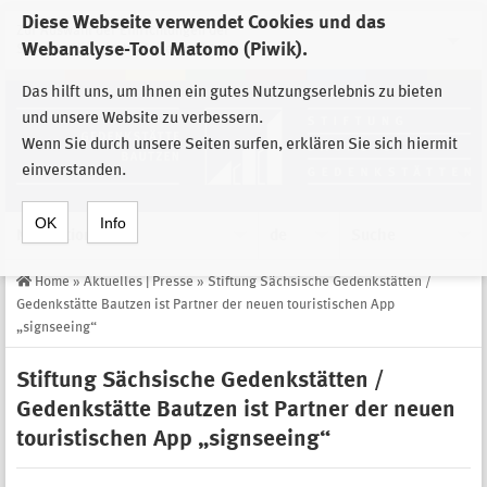
Diese Webseite verwendet Cookies und das
Zur Auswahl der Einrichtungen der
Webanalyse-Tool Matomo (Piwik).
Stiftung Sächsische Gedenkstätten
Das hilft uns, um Ihnen ein gutes Nutzungserlebnis zu bieten
und unsere Website zu verbessern.
Wenn Sie durch unsere Seiten surfen, erklären Sie sich hiermit
einverstanden.
OK
Info
Navigation
de
Suche
Home
»
Aktuelles | Presse
»
Stiftung Sächsische Gedenkstätten /
Gedenkstätte Bautzen ist Partner der neuen touristischen App
„signseeing“
Stiftung Sächsische Gedenkstätten /
Gedenkstätte Bautzen ist Partner der neuen
touristischen App „signseeing“