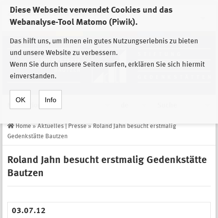
Diese Webseite verwendet Cookies und das
Zur Auswahl der Einrichtungen der
Webanalyse-Tool Matomo (Piwik).
Stiftung Sächsische Gedenkstätten
Das hilft uns, um Ihnen ein gutes Nutzungserlebnis zu bieten
und unsere Website zu verbessern.
Wenn Sie durch unsere Seiten surfen, erklären Sie sich hiermit
einverstanden.
OK
Info
Navigation
de
Suche
Home
»
Aktuelles | Presse
»
Roland Jahn besucht erstmalig
Gedenkstätte Bautzen
Roland Jahn besucht erstmalig Gedenkstätte
Bautzen
03.07.12