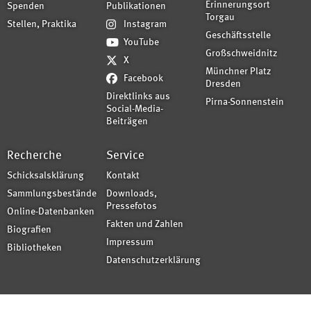
Erinnerungsort
Spenden
Publikationen
Torgau
Stellen, Praktika
Instagram
Geschäftsstelle
YouTube
Großschweidnitz
X
Münchner Platz
Facebook
Dresden
Direktlinks aus
Pirna-Sonnenstein
Social-Media-
Beiträgen
Recherche
Service
Schicksalsklärung
Kontakt
Sammlungsbestände
Downloads,
Pressefotos
Online-Datenbanken
Fakten und Zahlen
Biografien
Impressum
Bibliotheken
Datenschutzerklärung