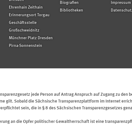
Biografien
Impressum
Ehrenhain Zeithain
Bibliotheken
Datenschut
Erinnerungsort Torgau
Geschäftsstelle
Großschweidnitz
Münchner Platz Dresden
Pirna-Sonnenstein
sparenzgesetz jede Person auf Antrag Anspruch auf Zugang zu den bei
 gilt. Sobald die Sächsische Transparenzplattform im Internet erricht
verpflichtet sein, die in § 8 des Sächsischen Transparenzgesetzes gen
ung an die Opfer politischer Gewaltherrschaft ist eine transparenzpfl