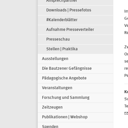
Ansprechpartner
Downloads | Pressefotos
I
G
#Kalenderblätter
V
Aufnahme Presseverteiler
Re
Presseschau
Z
Stellen | Praktika
Or
Ausstellungen
se
Die Bautzener Gefängnisse
re
Pe
Pädagogische Angebote
Veranstaltungen
K
Forschung und Sammlung
Sv
T
Zeitzeugen
Publikationen | Webshop
Spenden