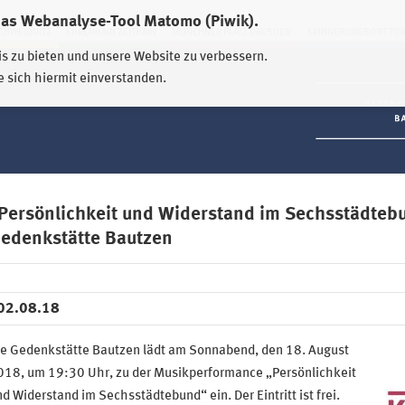
das Webanalyse-Tool Matomo (Piwik).
HWEIDNITZ
EHRENHAIN ZEITHAIN
MÜNCHNER PLATZ DRESDEN
ERINNERUNGSORT TO
is zu bieten und unsere Website zu verbessern.
e sich hiermit einverstanden.
Persönlichkeit und Widerstand im Sechsstädteb
edenkstätte Bautzen
02.08.18
ie Gedenkstätte Bautzen lädt am Sonnabend, den 18. August
018, um 19:30 Uhr, zu der Musikperformance „Persönlichkeit
d Widerstand im Sechsstädtebund“ ein. Der Eintritt ist frei.