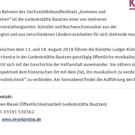
m Rahmen des Sechsstädtebundfestivals „Kommen und
ehen“ ist die Gedenkstätte Bautzen einer von mehreren
eranstaltungsorten. Künstler und Nachwuchsmusiker aus der
gion und aus verschiedenen Ländern erarbeiten für sich stehende mu
wischen dem 13. und 18. August 2018 führen die Künstler Ludger Kist
chestra in der Gedenkstätte Bautzen ganztägig öffentliche musikalisc
tzt sich mit der Geschichte der Haftanstalt auseinander. Sie nähern si
spektvoll dem historischen Ort mit dem Ziel, ihn musikalisch zu ver
rsönlichkeit“ zu verbinden. Am Sonnabend findet die Aufführung des f
ontakt
:
en Riesel (Öffentlichkeitsarbeit Gedenkstätte Bautzen)
el. 03591 530362
sven.riesel@stsg.de