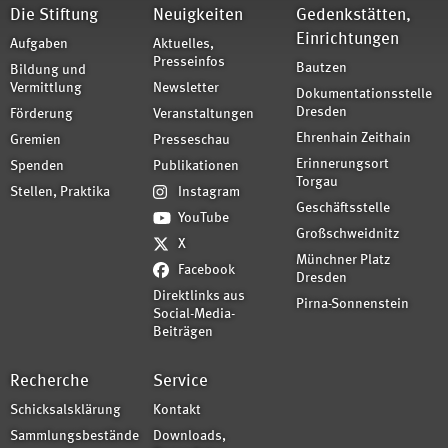
Die Stiftung
Neuigkeiten
Gedenkstätten,
Einrichtungen
Aufgaben
Aktuelles,
Presseinfos
Bautzen
Bildung und
Vermittlung
Newsletter
Dokumentationsstelle
Dresden
Förderung
Veranstaltungen
Ehrenhain Zeithain
Gremien
Presseschau
Erinnerungsort
Spenden
Publikationen
Torgau
Stellen, Praktika
Instagram
Geschäftsstelle
YouTube
Großschweidnitz
X
Münchner Platz
Facebook
Dresden
Direktlinks aus
Pirna-Sonnenstein
Social-Media-
Beiträgen
Recherche
Service
Schicksalsklärung
Kontakt
Sammlungsbestände
Downloads,