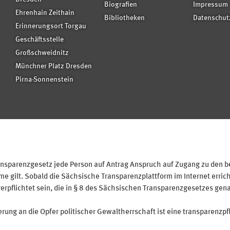
Biografien
Impressum
Ehrenhain Zeithain
Bibliotheken
Datenschut
Erinnerungsort Torgau
Geschäftsstelle
Großschweidnitz
Münchner Platz Dresden
Pirna-Sonnenstein
sparenzgesetz jede Person auf Antrag Anspruch auf Zugang zu den bei
 gilt. Sobald die Sächsische Transparenzplattform im Internet erricht
verpflichtet sein, die in § 8 des Sächsischen Transparenzgesetzes gen
ung an die Opfer politischer Gewaltherrschaft ist eine transparenzpfl