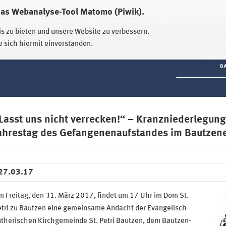
das Webanalyse-Tool Matomo (Piwik).
HWEIDNITZ
EHRENHAIN ZEITHAIN
MÜNCHNER PLATZ DRESDEN
ERINNERUNGSORT TO
is zu bieten und unsere Website zu verbessern.
e sich hiermit einverstanden.
Lasst uns nicht verrecken!“ – Kranzniederlegu
ahrestag des Gefangenenaufstandes im Bautzene
27.03.17
 Freitag, den 31. März 2017, findet um 17 Uhr im Dom St.
etri zu Bautzen eine gemeinsame Andacht der Evangelisch-
utherischen Kirchgemeinde St. Petri Bautzen, dem Bautzen-