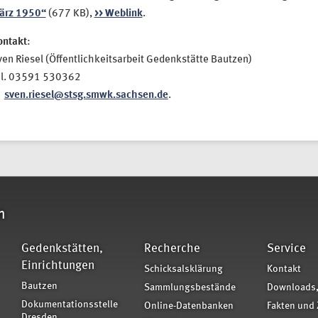
ärz 1950“
(677 KB),
>> Weblink
.
ontakt
:
en Riesel (Öffentlichkeitsarbeit Gedenkstätte Bautzen)
el. 03591 530362
sven.riesel@stsg.smwk.sachsen.de
.
n
Gedenkstätten,
Recherche
Service
Einrichtungen
Schicksalsklärung
Kontakt
Bautzen
Sammlungsbestände
Downloads,
Dokumentationsstelle
Online-Datenbanken
Fakten und 
Dresden