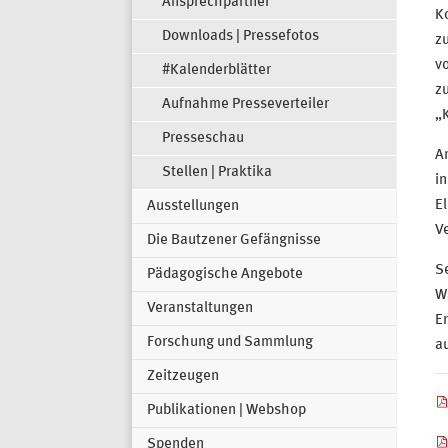
Ansprechpartner
Ko
Downloads | Pressefotos
z
vo
#Kalenderblätter
zu
Aufnahme Presseverteiler
„K
Presseschau
A
Stellen | Praktika
i
El
Ausstellungen
Ve
Die Bautzener Gefängnisse
Se
Pädagogische Angebote
W
Veranstaltungen
Er
Forschung und Sammlung
a
Zeitzeugen
Publikationen | Webshop
Spenden