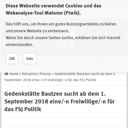
Diese Webseite verwendet Cookies und das
Zur Auswahl der Einrichtungen der
Webanalyse-Tool Matomo (Piwik).
Stiftung Sächsische Gedenkstätten
Das hilft uns, um Ihnen ein gutes Nutzungserlebnis zu bieten
und unsere Website zu verbessern.
Wenn Sie durch unsere Seiten surfen, erklären Sie sich hiermit
einverstanden.
OK
Info
Navigation
de
Suche
Home
»
Aktuelles | Presse
»
Gedenkstätte Bautzen sucht ab dem 1.
September 2018 eine/-n Freiwillige/-n für das FSJ Politik
Gedenkstätte Bautzen sucht ab dem 1.
September 2018 eine/-n Freiwillige/-n für
das FSJ Politik