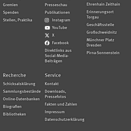
Ehrenhain Zeithain
Gremien
Presseschau
Erinnerungsort
Spenden
Publikationen
Torgau
Stellen, Praktika
Instagram
Geschäftsstelle
YouTube
Großschweidnitz
X
Münchner Platz
Facebook
Dresden
Direktlinks aus
Pirna-Sonnenstein
Social-Media-
Beiträgen
Recherche
Service
Schicksalsklärung
Kontakt
Sammlungsbestände
Downloads,
Pressefotos
Online-Datenbanken
Fakten und Zahlen
Biografien
Impressum
Bibliotheken
Datenschutzerklärung