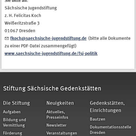
Sie bitte an
:
Sächsische Jugendstiftung
z. H. Felicitas Koch
Weißeritzstraße 3
01067 Dresden
fkoch@saechsische-jugendstiftung.de
(bitte alle Dokumente
zu einer PDF-Datei zusammengefügt)
www.saechsische-jugendstiftung.de/fsj-politik
Stiftung Sächsische Gedenkstätten
Die Stiftung
Neuigkeiten
Gedenkstätten,
Einrichtungen
Aufgaben
Aktuelles,
Presseinfos
Bautzen
Bildung und
Vermittlung
Newsletter
Dokumentationsstelle
Dresden
Förderung
Veranstaltungen