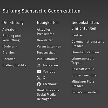
Stiftung Sächsische Gedenkstätten
Die Stiftung
Neuigkeiten
Gedenkstätten,
Einrichtungen
Aufgaben
Aktuelles,
Presseinfos
Bautzen
Bildung und
Vermittlung
Newsletter
Dokumentationsstelle
Dresden
Förderung
Veranstaltungen
Ehrenhain Zeithain
Gremien
Presseschau
Erinnerungsort
Spenden
Publikationen
Torgau
Stellen, Praktika
Instagram
Geschäftsstelle
YouTube
Großschweidnitz
X
Münchner Platz
Facebook
Dresden
Direktlinks aus
Pirna-Sonnenstein
Social-Media-
Beiträgen