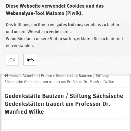
Diese Webseite verwendet Cookies und das
Zur Auswahl der Einrichtungen der
Webanalyse-Tool Matomo (Piwik).
Stiftung Sächsische Gedenkstätten
Das hilft uns, um Ihnen ein gutes Nutzungserlebnis zu bieten
und unsere Website zu verbessern.
Wenn Sie durch unsere Seiten surfen, erklären Sie sich hiermit
einverstanden.
OK
Info
Navigation
de
Suche
Home
»
Aktuelles | Presse
»
Gedenkstätte Bautzen / Stiftung
Sächsische Gedenkstätten trauert um Professor Dr. Manfred Wilke
Gedenkstätte Bautzen / Stiftung Sächsische
Gedenkstätten trauert um Professor Dr.
Manfred Wilke