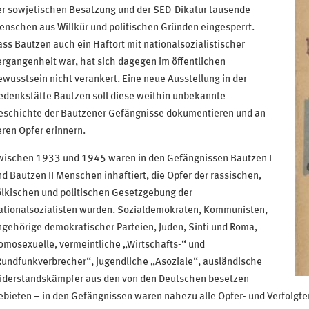
er sowjetischen Besatzung und der SED-Dikatur tausende
nschen aus Willkür und politischen Gründen eingesperrt.
ss Bautzen auch ein Haftort mit nationalsozialistischer
rgangenheit war, hat sich dagegen im öffentlichen
wusstsein nicht verankert. Eine neue Ausstellung in der
edenkstätte Bautzen soll diese weithin unbekannte
eschichte der Bautzener Gefängnisse dokumentieren und an
ren Opfer erinnern.
wischen 1933 und 1945 waren in den Gefängnissen Bautzen I
d Bautzen II Menschen inhaftiert, die Opfer der rassischen,
ölkischen und politischen Gesetzgebung der
ationalsozialisten wurden. Sozialdemokraten, Kommunisten,
gehörige demokratischer Parteien, Juden, Sinti und Roma,
mosexuelle, vermeintliche „Wirtschafts-“ und
Rundfunkverbrecher“, jugendliche „Asoziale“, ausländische
iderstandskämpfer aus den von den Deutschen besetzen
bieten – in den Gefängnissen waren nahezu alle Opfer- und Verfolgte