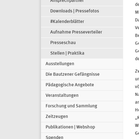
Ansprechpartner
d
Downloads | Pressefotos
Me
Da
#Kalenderblätter
Ve
Aufnahme Presseverteiler
Be
Presseschau
G
G
Stellen | Praktika
de
Ausstellungen
Z
Die Bautzener Gefängnisse
un
Pädagogische Angebote
v
N
Veranstaltungen
an
Forschung und Sammlung
Ho
Zeitzeugen
„
W
Publikationen | Webshop
Ge
Spenden