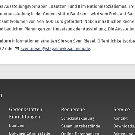
s Ausstellungsvorhaben „Bautzen I und II im Nationalsozialismus. 19
auerausstellung in der Gedenkstätte Bautzen – wird vom Freistaat S
samtvolumen von 465 600 Euro gefördert. Neben inhaltlichen Recherc
d baulichen Planungen zur Umsetzung der Ausstellung. Die Ausstellun
itere Informationen erhalten Sie von Sven Riesel, Öffentlichkeitsarb
62 oder
sven.riesel@stsg.smwk.sachsen.de
.
n
Gedenkstätten,
Recherche
Service
Einrichtungen
Schicksalsklärung
Kontakt
Bautzen
Sammlungsbestände
Downloads,
Dokumentationsstelle
Online-Datenbanken
Fakten und 