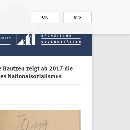
RGAU
BAUTZEN
SACHSENBURG
DOKUMENTATIONSSTELLE
OK
Info
e Bautzen zeigt ab 2017 die
es Nationalsozialismus