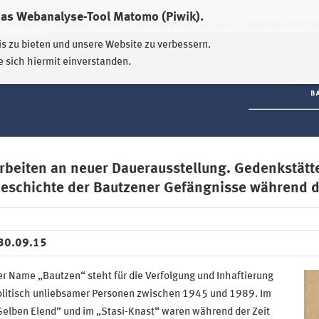
das Webanalyse-Tool Matomo (Piwik).
HWEIDNITZ
EHRENHAIN ZEITHAIN
MÜNCHNER PLATZ DRESDEN
ERINNERUNGSORT TO
is zu bieten und unsere Website zu verbessern.
e sich hiermit einverstanden.
rbeiten an neuer Dauerausstellung. Gedenkstätt
eschichte der Bautzener Gefängnisse während d
30.09.15
r Name „Bautzen“ steht für die Verfolgung und Inhaftierung
olitisch unliebsamer Personen zwischen 1945 und 1989. Im
Gelben Elend“ und im „Stasi-Knast“ waren während der Zeit