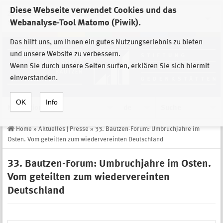
Diese Webseite verwendet Cookies und das
Zur Auswahl der Einrichtungen der
Webanalyse-Tool Matomo (Piwik).
Stiftung Sächsische Gedenkstätten
Das hilft uns, um Ihnen ein gutes Nutzungserlebnis zu bieten
und unsere Website zu verbessern.
Wenn Sie durch unsere Seiten surfen, erklären Sie sich hiermit
einverstanden.
OK
Info
Navigation
de
Suche
Home
»
Aktuelles | Presse
»
33. Bautzen-Forum: Umbruchjahre im
Osten. Vom geteilten zum wiedervereinten Deutschland
33. Bautzen-Forum: Umbruchjahre im Osten.
Vom geteilten zum wiedervereinten
Deutschland