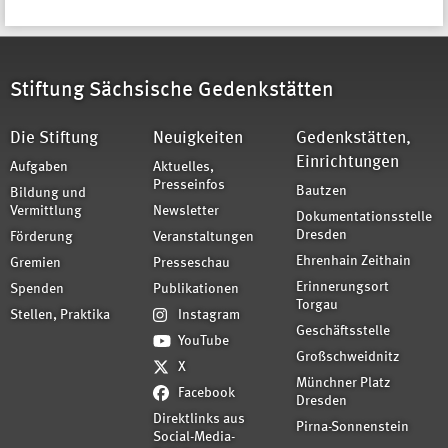
Stiftung Sächsische Gedenkstätten
Die Stiftung
Neuigkeiten
Gedenkstätten,
Einrichtungen
Aufgaben
Aktuelles,
Presseinfos
Bautzen
Bildung und
Vermittlung
Newsletter
Dokumentationsstelle
Dresden
Förderung
Veranstaltungen
Ehrenhain Zeithain
Gremien
Presseschau
Erinnerungsort
Spenden
Publikationen
Torgau
Stellen, Praktika
Instagram
Geschäftsstelle
YouTube
Großschweidnitz
X
Münchner Platz
Facebook
Dresden
Direktlinks aus
Pirna-Sonnenstein
Social-Media-