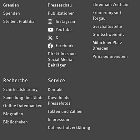
Ehrenhain Zeithain
Gremien
Presseschau
Erinnerungsort
Spenden
Publikationen
Torgau
Stellen, Praktika
Instagram
Geschäftsstelle
YouTube
Großschweidnitz
X
Münchner Platz
Facebook
Dresden
Direktlinks aus
Pirna-Sonnenstein
Social-Media-
Beiträgen
Recherche
Service
Schicksalsklärung
Kontakt
Sammlungsbestände
Downloads,
Pressefotos
Online-Datenbanken
Fakten und Zahlen
Biografien
Impressum
Bibliotheken
Datenschutzerklärung