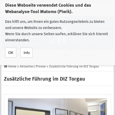
Diese Webseite verwendet Cookies und das
Zur Auswahl der Einrichtungen der
Webanalyse-Tool Matomo (Piwik).
Stiftung Sächsische Gedenkstätten
Das hilft uns, um Ihnen ein gutes Nutzungserlebnis zu bieten
und unsere Website zu verbessern.
Wenn Sie durch unsere Seiten surfen, erklären Sie sich hiermit
einverstanden.
OK
Info
Navigation
de
Suche
Home
»
Aktuelles | Presse
»
Zusätzliche Führung im DIZ Torgau
Zusätzliche Führung im DIZ Torgau