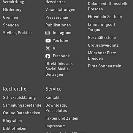
Vermittlung
Newsletter
Dokumentationsstelle
Dresden
Förderung
Veranstaltungen
Ehrenhain Zeithain
Gremien
Presseschau
Erinnerungsort
Spenden
Publikationen
Torgau
Stellen, Praktika
Instagram
Geschäftsstelle
YouTube
Großschweidnitz
X
Münchner Platz
Facebook
Dresden
Direktlinks aus
Pirna-Sonnenstein
Social-Media-
Beiträgen
Recherche
Service
Schicksalsklärung
Kontakt
Sammlungsbestände
Downloads,
Pressefotos
Online-Datenbanken
Fakten und Zahlen
Biografien
Impressum
Bibliotheken