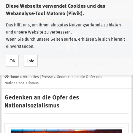
Diese Webseite verwendet Cookies und das
Zur Auswahl der Einrichtungen der
Webanalyse-Tool Matomo (Piwik).
Stiftung Sächsische Gedenkstätten
Das hilft uns, um Ihnen ein gutes Nutzungserlebnis zu bieten
und unsere Website zu verbessern.
Wenn Sie durch unsere Seiten surfen, erklären Sie sich hiermit
einverstanden.
OK
Info
Navigation
de
Suche
Home
»
Aktuelles | Presse
»
Gedenken an die Opfer des
Nationalsozialismus
Gedenken an die Opfer des
Nationalsozialismus