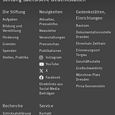
Die Stiftung
Neuigkeiten
Gedenkstätten,
Einrichtungen
Aufgaben
Aktuelles,
Presseinfos
Bautzen
Bildung und
Vermittlung
Newsletter
Dokumentationsstelle
Dresden
Förderung
Veranstaltungen
Ehrenhain Zeithain
Gremien
Presseschau
Erinnerungsort
Spenden
Publikationen
Torgau
Stellen, Praktika
Instagram
Geschäftsstelle
YouTube
Großschweidnitz
X
Münchner Platz
Facebook
Dresden
Direktlinks aus
Pirna-Sonnenstein
Social-Media-
Beiträgen
Recherche
Service
Schicksalsklärung
Kontakt