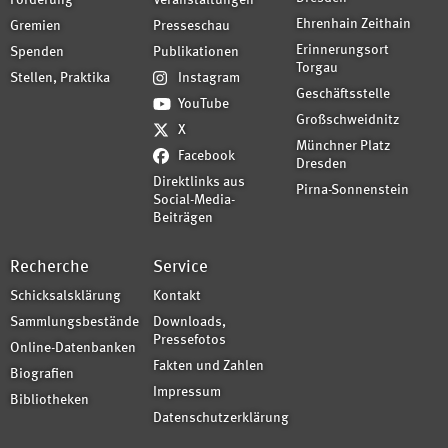
Förderung
Veranstaltungen
Ehrenhain Zeithain
Gremien
Presseschau
Erinnerungsort
Spenden
Publikationen
Torgau
Stellen, Praktika
Instagram
Geschäftsstelle
YouTube
Großschweidnitz
X
Münchner Platz
Facebook
Dresden
Direktlinks aus
Pirna-Sonnenstein
Social-Media-
Beiträgen
Recherche
Service
Schicksalsklärung
Kontakt
Sammlungsbestände
Downloads,
Pressefotos
Online-Datenbanken
Fakten und Zahlen
Biografien
Impressum
Bibliotheken
Datenschutzerklärung