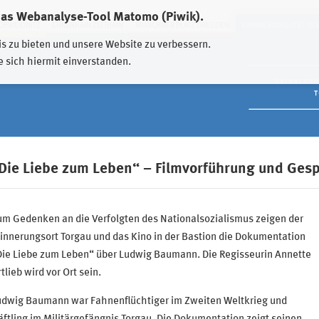
das Webanalyse-Tool Matomo (Piwik).
HWEIDNITZ
EHRENHAIN ZEITHAIN
MÜNCHNER PLATZ DRESDEN
ERINNERUNGSORT TO
is zu bieten und unsere Website zu verbessern.
e sich hiermit einverstanden.
Die Liebe zum Leben“ – Filmvorführung und Ges
um Gedenken an die Verfolgten des Nationalsozialismus zeigen der
innerungsort Torgau und das Kino in der Bastion die Dokumentation
Die Liebe zum Leben“ über Ludwig Baumann. Die Regisseurin Annette
tlieb wird vor Ort sein.
udwig Baumann war Fahnenflüchtiger im Zweiten Weltkrieg und