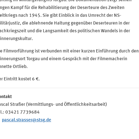
ftling im Militärgefängnis Torgau. Die Dokumentation zeigt seinen
ngen Kampf für die Rehabilitierung der Deserteure des Zweiten
ltkriegs nach 1945. Sie gibt Einblick in das Umrecht der NS-
litärjustiz, die ablehnende Haltung gegenüber Deserteuren in der
chkriegszeit und die Langsamkeit des politischen Wandels in der
innerungskultur.
e Filmvorführung ist verbunden mit einer kurzen Einführung durch den
rinnerungsort Torgau und einem Gespräch mit der Filmemacherin
nette Ortlieb.
r Eintritt kostet 6 €.
ontakt
scal Straßer (Vermittlungs- und Öffentlichkeitsarbeit)
el.: 03421 7739684
pascal.strasser@stsg.de