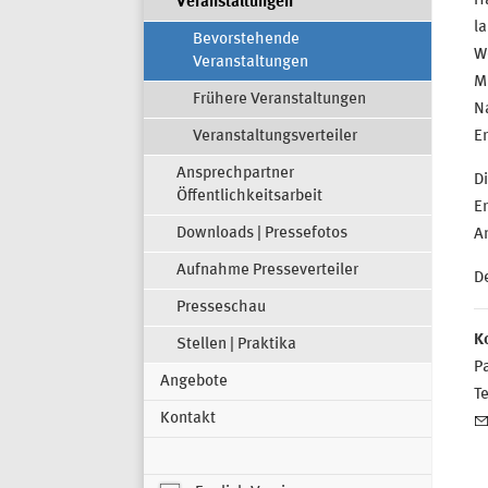
Hä
Veranstaltungen
la
Bevorstehende
We
Veranstaltungen
Mi
Frühere Veranstaltungen
Na
Veranstaltungsverteiler
Er
Ansprechpartner
Di
Öffentlichkeitsarbeit
E
Downloads | Pressefotos
An
Aufnahme Presseverteiler
De
Presseschau
K
Stellen | Praktika
Pa
Angebote
T
Kontakt