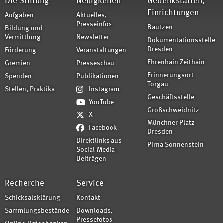
Die Stiftung
Neuigkeiten
Gedenkstätten,
Einrichtungen
Aufgaben
Aktuelles,
Presseinfos
Bautzen
Bildung und
Vermittlung
Newsletter
Dokumentationsstelle
Dresden
Förderung
Veranstaltungen
Ehrenhain Zeithain
Gremien
Presseschau
Erinnerungsort
Spenden
Publikationen
Torgau
Stellen, Praktika
Instagram
Geschäftsstelle
YouTube
Großschweidnitz
X
Münchner Platz
Facebook
Dresden
Direktlinks aus
Pirna-Sonnenstein
Social-Media-
Beiträgen
Recherche
Service
Schicksalsklärung
Kontakt
Sammlungsbestände
Downloads,
Pressefotos