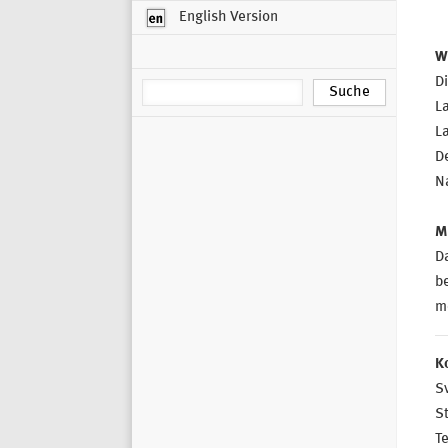
English Version
W
Di
La
La
D
Na
M
D
be
mö
K
Sv
St
T