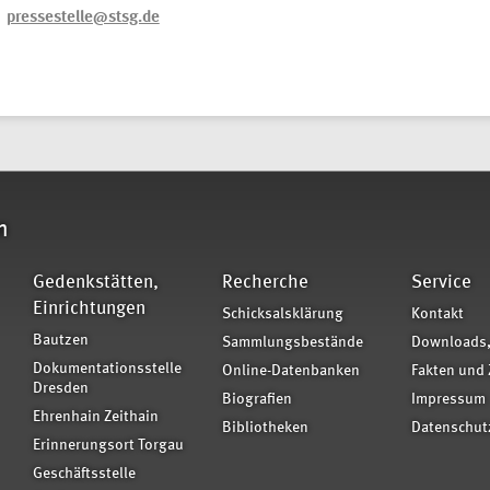
pressestelle@stsg.de
n
Gedenkstätten,
Recherche
Service
Einrichtungen
Schicksalsklärung
Kontakt
Bautzen
Sammlungsbestände
Downloads,
Dokumentationsstelle
Online-Datenbanken
Fakten und 
Dresden
Biografien
Impressum
Ehrenhain Zeithain
Bibliotheken
Datenschut
Erinnerungsort Torgau
Geschäftsstelle