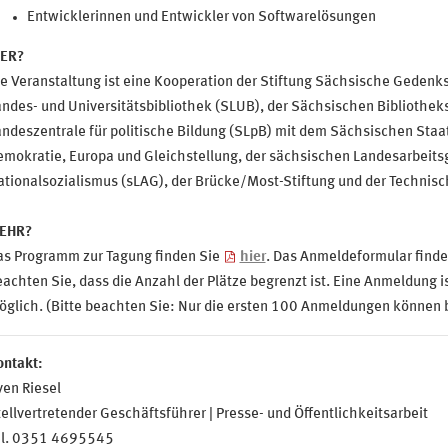
Entwicklerinnen und Entwickler von Softwarelösungen
ER?
e Veranstaltung ist eine Kooperation d
er Stiftung Sächsische Gedenks
ndes- und Universitätsbibliothek (SLUB), der Sächsischen Bibliothek
ndeszentrale für politische Bildung (SLpB) mit dem Sächsischen Staat
emokratie, Europa und Gleichstellung,
der sächsischen Landesarbeit
tionalsozialismus (sLAG), der Brücke/Most-Stiftung und der Technisc
EHR?
as Programm zur Tagung finden Sie
hier
. Das Anmeldeformular finde
achten Sie, dass die Anzahl der Plätze begrenzt ist.
Eine Anmeldung i
glich. (Bitte beachten Sie: Nur die ersten 100 Anmeldungen können 
ontakt:
en Riesel
ellvertretender Geschäftsführer | Presse- und Öffentlichkeitsarbeit
el. 0351 4695545