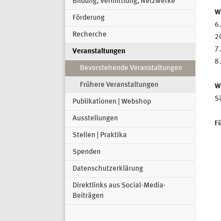
Bildung, Vermittlung, Netzwerke
W
Förderung
6.
Recherche
2
7
Veranstaltungen
8
Bevorstehende Veranstaltungen
Frühere Veranstaltungen
W
S
Publikationen | Webshop
Ausstellungen
F
Stellen | Praktika
Spenden
Datenschutzerklärung
Direktlinks aus Social-Media-
Beiträgen