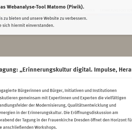
das Webanalyse-Tool Matomo (Piwik).
HWEIDNITZ
EHRENHAIN ZEITHAIN
MÜNCHNER PLATZ DRESDEN
ERINNERUNGSORT TO
is zu bieten und unsere Website zu verbessern.
e sich hiermit einverstanden.
agung: „Erinnerungskultur digital. Impulse, Her
gagierte Bürgerinnen und Bürger, Initiativen und Institutionen
skutieren gemeinsam mit Expertinnen und Experten die vielfältigen
andlungsfelder der Modernisierung, Qualitätsentwicklung und
nergien in der Erinnerungskultur. Die Eröffnungsdiskussion am
rabend der Tagung in der Frauenkirche Dresden öffnet den Horizont fü
ie anschließenden Workshops.