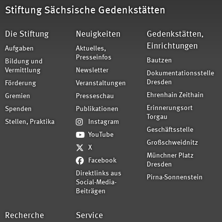
Stiftung Sächsische Gedenkstätten
Die Stiftung
Neuigkeiten
Gedenkstätten,
Einrichtungen
Aufgaben
Aktuelles,
Presseinfos
Bautzen
Bildung und
Vermittlung
Newsletter
Dokumentationsstelle
Dresden
Förderung
Veranstaltungen
Ehrenhain Zeithain
Gremien
Presseschau
Erinnerungsort
Spenden
Publikationen
Torgau
Stellen, Praktika
Instagram
Geschäftsstelle
YouTube
Großschweidnitz
X
Münchner Platz
Facebook
Dresden
Direktlinks aus
Pirna-Sonnenstein
Social-Media-
Beiträgen
Recherche
Service