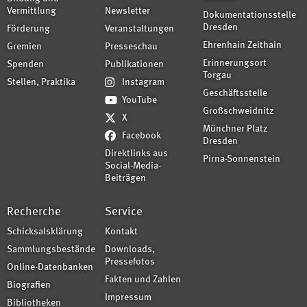
Vermittlung
Newsletter
Dokumentationsstelle
Dresden
Förderung
Veranstaltungen
Ehrenhain Zeithain
Gremien
Presseschau
Erinnerungsort
Spenden
Publikationen
Torgau
Stellen, Praktika
Instagram
Geschäftsstelle
YouTube
Großschweidnitz
X
Münchner Platz
Facebook
Dresden
Direktlinks aus
Pirna-Sonnenstein
Social-Media-
Beiträgen
Recherche
Service
Schicksalsklärung
Kontakt
Sammlungsbestände
Downloads,
Pressefotos
Online-Datenbanken
Fakten und Zahlen
Biografien
Impressum
Bibliotheken