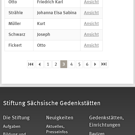
Otto
Friedrich Karl
Ansicht
Strähle
Johanna Elsa Sabina
Ansicht
Müller
Kurt
Ansicht
Schwarz
Joseph
Ansicht
Fickert
Otto
Ansicht
1
2
3
4
5
6
Seiten
Stiftung Sächsische Gedenkstätten
Die Stiftung
Neuigkeiten
Gedenkstätten,
Einrichtungen
Aufgaben
Aktuelles,
Presseinfos
Bautzen
Bildung und