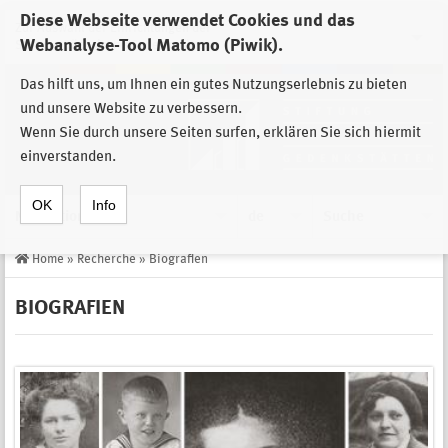
Diese Webseite verwendet Cookies und das
Zur Auswahl der Einrichtungen der
Webanalyse-Tool Matomo (Piwik).
Stiftung Sächsische Gedenkstätten
Das hilft uns, um Ihnen ein gutes Nutzungserlebnis zu bieten
und unsere Website zu verbessern.
Wenn Sie durch unsere Seiten surfen, erklären Sie sich hiermit
einverstanden.
OK
Info
Navigation
de
Suche
Home
»
Recherche
»
Biografien
BIOGRAFIEN