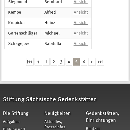
Siegmund
Bernhard
Ansicht
Kempe
Alfred
Ansicht
Krupicka
Heinz
Ansicht
Gartenschläger
Michael
Ansicht
Schagejew
Sabitulla
Ansicht
1
2
3
4
5
6
Seiten
Stiftung Sächsische Gedenkstätten
Die Stiftung
Neuigkeiten
Gedenkstätten,
Einrichtungen
Aufgaben
Aktuelles,
Presseinfos
Bautzen
Bildung und