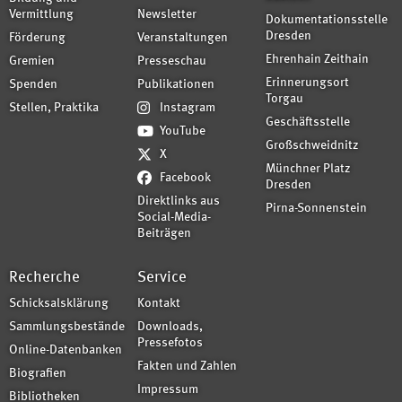
Vermittlung
Newsletter
Dokumentationsstelle
Dresden
Förderung
Veranstaltungen
Ehrenhain Zeithain
Gremien
Presseschau
Erinnerungsort
Spenden
Publikationen
Torgau
Stellen, Praktika
Instagram
Geschäftsstelle
YouTube
Großschweidnitz
X
Münchner Platz
Facebook
Dresden
Direktlinks aus
Pirna-Sonnenstein
Social-Media-
Beiträgen
Recherche
Service
Schicksalsklärung
Kontakt
Sammlungsbestände
Downloads,
Pressefotos
Online-Datenbanken
Fakten und Zahlen
Biografien
Impressum
Bibliotheken