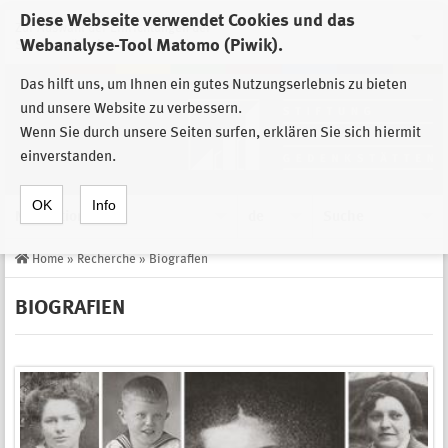
Diese Webseite verwendet Cookies und das
Zur Auswahl der Einrichtungen der
Webanalyse-Tool Matomo (Piwik).
Stiftung Sächsische Gedenkstätten
Das hilft uns, um Ihnen ein gutes Nutzungserlebnis zu bieten
und unsere Website zu verbessern.
Wenn Sie durch unsere Seiten surfen, erklären Sie sich hiermit
einverstanden.
OK
Info
Navigation
de
Suche
Home
»
Recherche
»
Biografien
BIOGRAFIEN