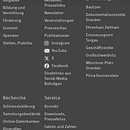
Aufgaben
Aktuelles,
Presseinfos
Bautzen
Bildung und
Vermittlung
Newsletter
Dokumentationsstelle
Dresden
Förderung
Veranstaltungen
Ehrenhain Zeithain
Gremien
Presseschau
Erinnerungsort
Spenden
Publikationen
Torgau
Stellen, Praktika
Instagram
Geschäftsstelle
YouTube
Großschweidnitz
X
Münchner Platz
Facebook
Dresden
Direktlinks aus
Pirna-Sonnenstein
Social-Media-
Beiträgen
Recherche
Service
Schicksalsklärung
Kontakt
Sammlungsbestände
Downloads,
Pressefotos
Online-Datenbanken
Fakten und Zahlen
Biografien